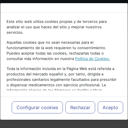
Bienvenid@ a psiquiatria.com
Este sitio web utiliza cookies propias y de terceros para
analizar el uso que haces del sitio y mejorar nuestros
Escribe tu Email
servicios.
Aquellas cookies que no sean necesarias para el
funcionamiento de la web requieren tu consentimiento.
Accede o regístrate con tu email.
Puedes aceptar todas las cookies, rechazarlas todas o
consultar más información en nuestra
Política de Cookies.
Toda la información incluida en la Página Web está referida a
productos del mercado español y, por tanto, dirigida a
Cancelar
profesionales sanitarios legalmente facultados para prescribir
o dispensar medicamentos con ejercicio profesional. La
información técnica de los fármacos se facilita a título
meramente informativo, siendo responsabilidad de los
profesionales facultados prescribir medicamentos y decidir, en
cada caso concreto, el tratamiento más adecuado a las
Configurar cookies
Rechazar
Acepto
PUBLICIDAD
necesidades del paciente.