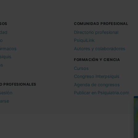
SOS
COMUNIDAD PROFESIONAL
idad
Directorio profesional
io
PsiquiLink
ármacos
Autores y colaboradores
siquis
FORMACIÓN Y CIENCIA
as
Cursos
Congreso Interpsiquis
O PROFESIONALES
Agenda de congresos
 sesión
Publicar en Psiquiatria.com
rarse