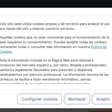
Bienvenid@ a psiquiatria.com
tría
Psicología
Neurociencia
Bienestar
Congreso
Este sitio web utiliza cookies propias y de terceros para analizar el uso
que haces del sitio y mejorar nuestros servicios.
scribe tu Email
Aquellas cookies que no sean necesarias para el funcionamiento de la
web requieren tu consentimiento. Puedes aceptar todas las cookies,
rechazarlas todas o consultar más información en nuestra
Política de
ccede o regístrate con tu email.
Cookies.
Toda la información incluida en la Página Web está referida a
productos del mercado español y, por tanto, dirigida a profesionales
sanitarios legalmente facultados para prescribir o dispensar
Cancelar
medicamentos con ejercicio profesional. La información técnica de los
PUBLICIDAD
fármacos se facilita a título meramente informativo, siendo
responsabilidad de los profesionales facultados prescribir
medicamentos y decidir, en cada caso concreto, el tratamiento más
adecuado a las necesidades del paciente.
Configurar cookies
Rechazar
Acepto