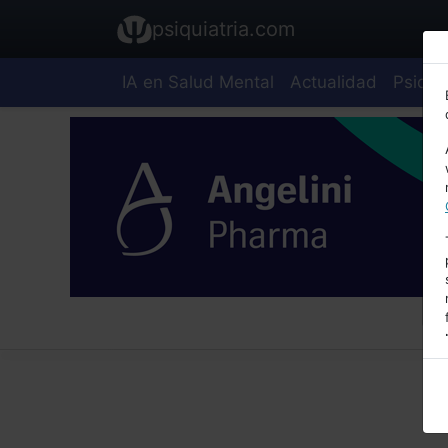
psiquiatria.com
IA en Salud Mental
Actualidad
Psiquia
E
A