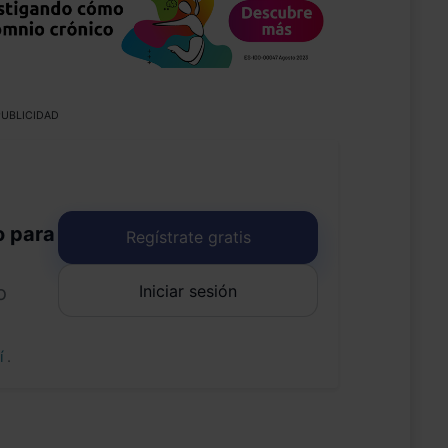
UBLICIDAD
o para
Regístrate gratis
Iniciar sesión
o
uí
.