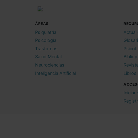
ÁREAS
RECUR
Psiquiatría
Actual
Psicología
Glosar
Trastornos
Psicof
Salud Mental
Bibliop
Neurociencias
Revist
Inteligencia Artificial
Libros
ACCES
Iniciar
Regist