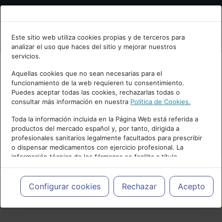
Bienvenid@ a psiquiatria.com
Este sitio web utiliza cookies propias y de terceros para
analizar el uso que haces del sitio y mejorar nuestros
Escribe tu Email
servicios.
Aquellas cookies que no sean necesarias para el
funcionamiento de la web requieren tu consentimiento.
Accede o regístrate con tu email.
Puedes aceptar todas las cookies, rechazarlas todas o
consultar más información en nuestra
Política de Cookies.
Toda la información incluida en la Página Web está referida a
productos del mercado español y, por tanto, dirigida a
Cancelar
profesionales sanitarios legalmente facultados para prescribir
o dispensar medicamentos con ejercicio profesional. La
información técnica de los fármacos se facilita a título
meramente informativo, siendo responsabilidad de los
profesionales facultados prescribir medicamentos y decidir, en
cada caso concreto, el tratamiento más adecuado a las
Configurar cookies
Rechazar
Acepto
PUBLICIDAD
necesidades del paciente.