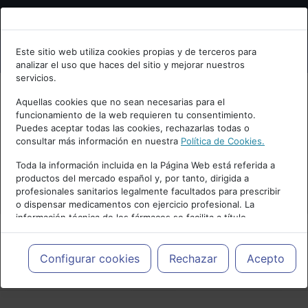
Bienvenid@ a psiquiatria.com
Este sitio web utiliza cookies propias y de terceros para
analizar el uso que haces del sitio y mejorar nuestros
Escribe tu Email
servicios.
Aquellas cookies que no sean necesarias para el
funcionamiento de la web requieren tu consentimiento.
Accede o regístrate con tu email.
Puedes aceptar todas las cookies, rechazarlas todas o
consultar más información en nuestra
Política de Cookies.
Toda la información incluida en la Página Web está referida a
productos del mercado español y, por tanto, dirigida a
Cancelar
profesionales sanitarios legalmente facultados para prescribir
o dispensar medicamentos con ejercicio profesional. La
información técnica de los fármacos se facilita a título
meramente informativo, siendo responsabilidad de los
profesionales facultados prescribir medicamentos y decidir, en
cada caso concreto, el tratamiento más adecuado a las
Configurar cookies
Rechazar
Acepto
PUBLICIDAD
necesidades del paciente.