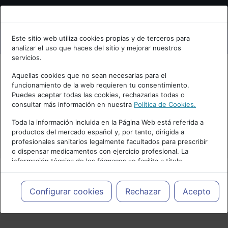
Bienvenid@ a psiquiatria.com
Este sitio web utiliza cookies propias y de terceros para
analizar el uso que haces del sitio y mejorar nuestros
Escribe tu Email
servicios.
Aquellas cookies que no sean necesarias para el
funcionamiento de la web requieren tu consentimiento.
Accede o regístrate con tu email.
Puedes aceptar todas las cookies, rechazarlas todas o
consultar más información en nuestra
Política de Cookies.
Toda la información incluida en la Página Web está referida a
productos del mercado español y, por tanto, dirigida a
Cancelar
profesionales sanitarios legalmente facultados para prescribir
o dispensar medicamentos con ejercicio profesional. La
información técnica de los fármacos se facilita a título
meramente informativo, siendo responsabilidad de los
profesionales facultados prescribir medicamentos y decidir, en
cada caso concreto, el tratamiento más adecuado a las
Configurar cookies
Rechazar
Acepto
PUBLICIDAD
necesidades del paciente.