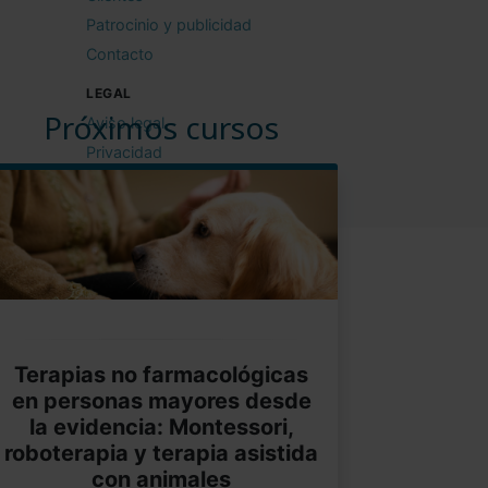
Patrocinio y publicidad
Contacto
LEGAL
Próximos cursos
Aviso legal
Privacidad
Cookies
Condiciones de uso
Terapias no farmacológicas
en personas mayores desde
la evidencia: Montessori,
roboterapia y terapia asistida
con animales