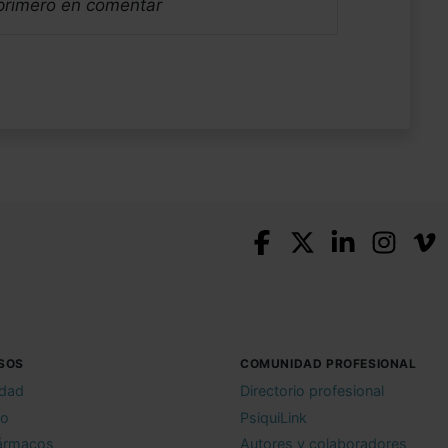
 primero en comentar
SOS
COMUNIDAD PROFESIONAL
idad
Directorio profesional
io
PsiquiLink
ármacos
Autores y colaboradores