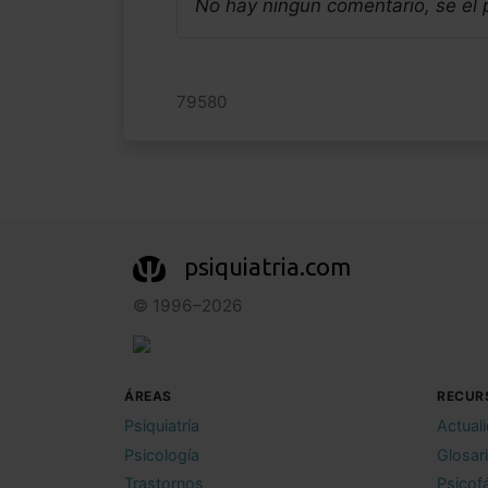
No hay ningun comentario, se el
79580
psiquiatria.com
© 1996–2026
ÁREAS
RECUR
Psiquiatría
Actual
Psicología
Glosar
Trastornos
Psicof