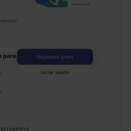
UBLICIDAD
o para
Regístrate gratis
Iniciar sesión
o
uí
.
usuarios