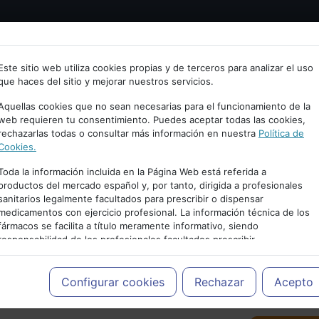
Bienvenid@ a psiquiatria.com
tría
Psicología
Neurociencia
Bienestar
Congreso
Este sitio web utiliza cookies propias y de terceros para analizar el uso
que haces del sitio y mejorar nuestros servicios.
scribe tu Email
Aquellas cookies que no sean necesarias para el funcionamiento de la
web requieren tu consentimiento. Puedes aceptar todas las cookies,
rechazarlas todas o consultar más información en nuestra
Política de
ccede o regístrate con tu email.
Cookies.
Toda la información incluida en la Página Web está referida a
productos del mercado español y, por tanto, dirigida a profesionales
sanitarios legalmente facultados para prescribir o dispensar
Cancelar
medicamentos con ejercicio profesional. La información técnica de los
PUBLICIDAD
fármacos se facilita a título meramente informativo, siendo
responsabilidad de los profesionales facultados prescribir
medicamentos y decidir, en cada caso concreto, el tratamiento más
adecuado a las necesidades del paciente.
Configurar cookies
Rechazar
Acepto