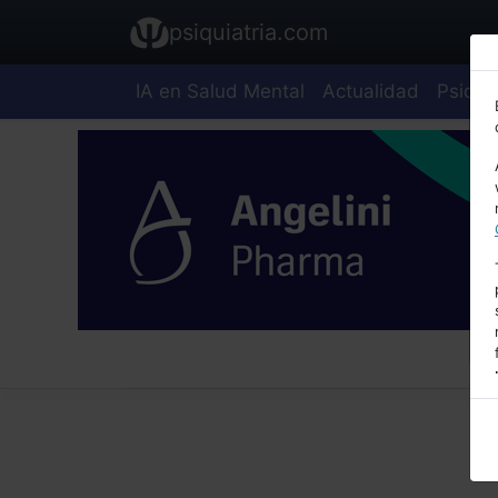
psiquiatria.com
IA en Salud Mental
Actualidad
Psiquia
E
A