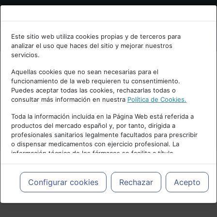
Bienvenid@ a psiquiatria.com
Este sitio web utiliza cookies propias y de terceros para
analizar el uso que haces del sitio y mejorar nuestros
Escribe tu Email
servicios.
Aquellas cookies que no sean necesarias para el
funcionamiento de la web requieren tu consentimiento.
Accede o regístrate con tu email.
Puedes aceptar todas las cookies, rechazarlas todas o
consultar más información en nuestra
Política de Cookies.
Toda la información incluida en la Página Web está referida a
productos del mercado español y, por tanto, dirigida a
Cancelar
profesionales sanitarios legalmente facultados para prescribir
o dispensar medicamentos con ejercicio profesional. La
información técnica de los fármacos se facilita a título
meramente informativo, siendo responsabilidad de los
profesionales facultados prescribir medicamentos y decidir, en
cada caso concreto, el tratamiento más adecuado a las
Configurar cookies
Rechazar
Acepto
PUBLICIDAD
necesidades del paciente.