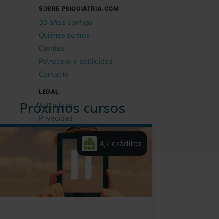
SOBRE PSIQUIATRIA.COM
30 años contigo
Quiénes somos
Clientes
Patrocinio y publicidad
Contacto
LEGAL
Próximos cursos
Aviso legal
Privacidad
Cookies
4,2 créditos
Condiciones de uso