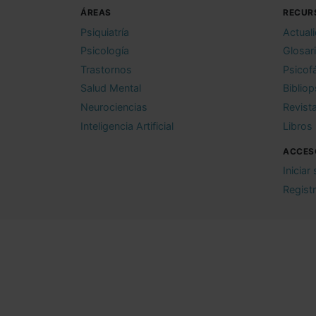
ÁREAS
RECUR
Psiquiatría
Actual
Psicología
Glosar
Trastornos
Psicof
Salud Mental
Bibliop
Neurociencias
Revist
Inteligencia Artificial
Libros
ACCES
Iniciar
Regist