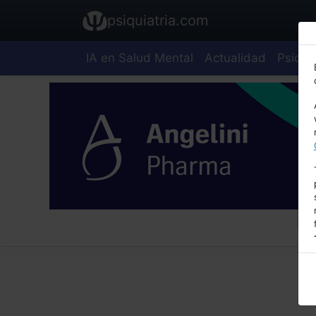
psiquiatria.com
IA en Salud Mental
Actualidad
Psiquia
E
A