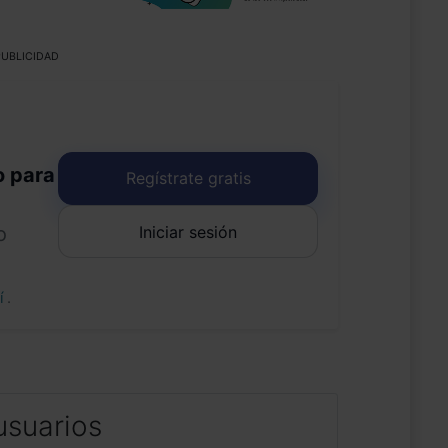
UBLICIDAD
o para
Regístrate gratis
Iniciar sesión
o
uí
.
usuarios