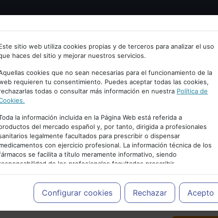
Bienvenid@ a psiquiatria.com
tría
Psicología
Neurociencia
Bienestar
Congreso
Este sitio web utiliza cookies propias y de terceros para analizar el uso
que haces del sitio y mejorar nuestros servicios.
scribe tu Email
Aquellas cookies que no sean necesarias para el funcionamiento de la
web requieren tu consentimiento. Puedes aceptar todas las cookies,
rechazarlas todas o consultar más información en nuestra
Política de
ccede o regístrate con tu email.
Cookies.
Toda la información incluida en la Página Web está referida a
productos del mercado español y, por tanto, dirigida a profesionales
sanitarios legalmente facultados para prescribir o dispensar
Cancelar
medicamentos con ejercicio profesional. La información técnica de los
PUBLICIDAD
fármacos se facilita a título meramente informativo, siendo
responsabilidad de los profesionales facultados prescribir
medicamentos y decidir, en cada caso concreto, el tratamiento más
adecuado a las necesidades del paciente.
Configurar cookies
Rechazar
Acepto