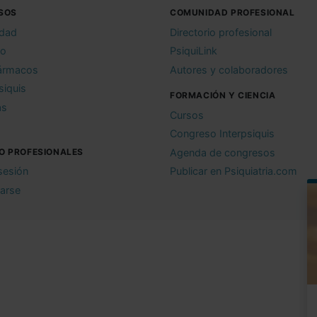
SOS
COMUNIDAD PROFESIONAL
idad
Directorio profesional
io
PsiquiLink
ármacos
Autores y colaboradores
siquis
FORMACIÓN Y CIENCIA
as
Cursos
Congreso Interpsiquis
O PROFESIONALES
Agenda de congresos
 sesión
Publicar en Psiquiatria.com
rarse