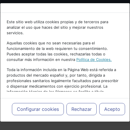
Bienvenid@ a psiquiatria.com
Este sitio web utiliza cookies propias y de terceros para
analizar el uso que haces del sitio y mejorar nuestros
Escribe tu Email
servicios.
Aquellas cookies que no sean necesarias para el
funcionamiento de la web requieren tu consentimiento.
Accede o regístrate con tu email.
Puedes aceptar todas las cookies, rechazarlas todas o
consultar más información en nuestra
Política de Cookies.
Toda la información incluida en la Página Web está referida a
productos del mercado español y, por tanto, dirigida a
Cancelar
profesionales sanitarios legalmente facultados para prescribir
o dispensar medicamentos con ejercicio profesional. La
información técnica de los fármacos se facilita a título
meramente informativo, siendo responsabilidad de los
profesionales facultados prescribir medicamentos y decidir, en
cada caso concreto, el tratamiento más adecuado a las
Configurar cookies
Rechazar
Acepto
PUBLICIDAD
necesidades del paciente.