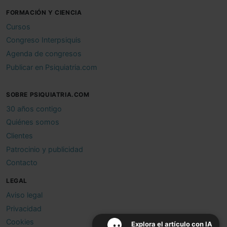
FORMACIÓN Y CIENCIA
Cursos
Congreso Interpsiquis
Agenda de congresos
Publicar en Psiquiatria.com
SOBRE PSIQUIATRIA.COM
30 años contigo
Quiénes somos
Clientes
Patrocinio y publicidad
Contacto
LEGAL
Aviso legal
Privacidad
Cookies
Explora el artículo con IA