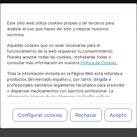
Bienvenid@ a psiquiatria.com
Este sitio web utiliza cookies propias y de terceros para
analizar el uso que haces del sitio y mejorar nuestros
Escribe tu Email
servicios.
Aquellas cookies que no sean necesarias para el
funcionamiento de la web requieren tu consentimiento.
Accede o regístrate con tu email.
Puedes aceptar todas las cookies, rechazarlas todas o
consultar más información en nuestra
Política de Cookies.
Toda la información incluida en la Página Web está referida a
productos del mercado español y, por tanto, dirigida a
Cancelar
profesionales sanitarios legalmente facultados para prescribir
o dispensar medicamentos con ejercicio profesional. La
información técnica de los fármacos se facilita a título
meramente informativo, siendo responsabilidad de los
profesionales facultados prescribir medicamentos y decidir, en
cada caso concreto, el tratamiento más adecuado a las
Configurar cookies
Rechazar
Acepto
PUBLICIDAD
necesidades del paciente.