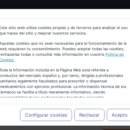
Bienvenid@ a psiquiatria.com
tría
Psicología
Neurociencia
Bienestar
Congreso
Este sitio web utiliza cookies propias y de terceros para analizar el uso
que haces del sitio y mejorar nuestros servicios.
scribe tu Email
Aquellas cookies que no sean necesarias para el funcionamiento de la
web requieren tu consentimiento. Puedes aceptar todas las cookies,
rechazarlas todas o consultar más información en nuestra
Política de
ccede o regístrate con tu email.
Cookies.
Toda la información incluida en la Página Web está referida a
productos del mercado español y, por tanto, dirigida a profesionales
sanitarios legalmente facultados para prescribir o dispensar
Cancelar
medicamentos con ejercicio profesional. La información técnica de los
PUBLICIDAD
fármacos se facilita a título meramente informativo, siendo
responsabilidad de los profesionales facultados prescribir
medicamentos y decidir, en cada caso concreto, el tratamiento más
adecuado a las necesidades del paciente.
Configurar cookies
Rechazar
Acepto