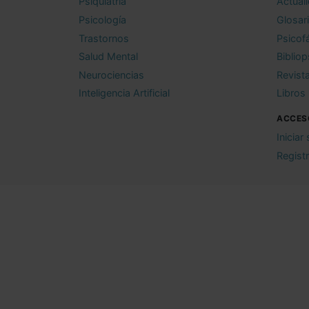
Psiquiatría
Actual
Psicología
Glosar
Trastornos
Psicof
Salud Mental
Bibliop
Neurociencias
Revist
Inteligencia Artificial
Libros
ACCES
Iniciar
Regist