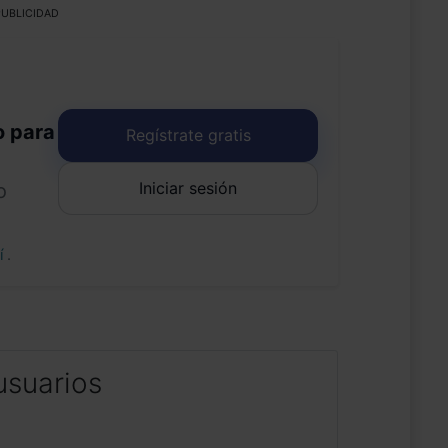
UBLICIDAD
o para
Regístrate gratis
Iniciar sesión
o
uí
.
usuarios