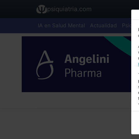
psiquiatria.com
IA en Salud Mental
Actualidad
Psiquia
E
A