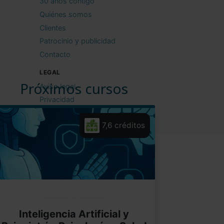
30 años contigo
Quiénes somos
Clientes
Patrocinio y publicidad
Contacto
LEGAL
Próximos cursos
Aviso legal
Privacidad
Cookies
7,6 créditos
Condiciones de uso
Inteligencia Artificial y