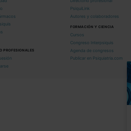
idad
Directorio profesional
io
PsiquiLink
ármacos
Autores y colaboradores
siquis
FORMACIÓN Y CIENCIA
as
Cursos
Congreso Interpsiquis
O PROFESIONALES
Agenda de congresos
 sesión
Publicar en Psiquiatria.com
rarse