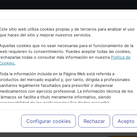
Bienvenid@ a psiquiatria.com
tría
Psicología
Neurociencia
Bienestar
Congreso
Este sitio web utiliza cookies propias y de terceros para analizar el uso
que haces del sitio y mejorar nuestros servicios.
scribe tu Email
Aquellas cookies que no sean necesarias para el funcionamiento de la
web requieren tu consentimiento. Puedes aceptar todas las cookies,
rechazarlas todas o consultar más información en nuestra
Política de
ccede o regístrate con tu email.
Cookies.
Toda la información incluida en la Página Web está referida a
productos del mercado español y, por tanto, dirigida a profesionales
sanitarios legalmente facultados para prescribir o dispensar
Cancelar
medicamentos con ejercicio profesional. La información técnica de los
PUBLICIDAD
fármacos se facilita a título meramente informativo, siendo
responsabilidad de los profesionales facultados prescribir
medicamentos y decidir, en cada caso concreto, el tratamiento más
adecuado a las necesidades del paciente.
Configurar cookies
Rechazar
Acepto