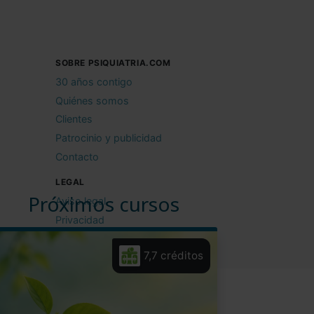
SOBRE PSIQUIATRIA.COM
30 años contigo
Quiénes somos
Clientes
Patrocinio y publicidad
Contacto
LEGAL
Próximos cursos
Aviso legal
Privacidad
Cookies
7,7 créditos
Condiciones de uso