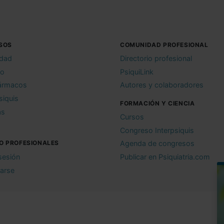
SOS
COMUNIDAD PROFESIONAL
idad
Directorio profesional
io
PsiquiLink
ármacos
Autores y colaboradores
siquis
FORMACIÓN Y CIENCIA
as
Cursos
Congreso Interpsiquis
O PROFESIONALES
Agenda de congresos
 sesión
Publicar en Psiquiatria.com
rarse