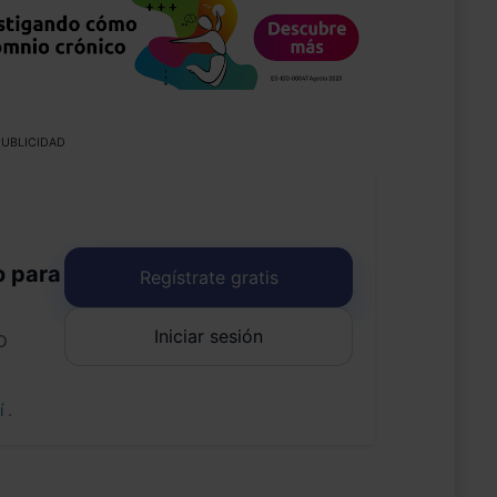
UBLICIDAD
o para
Regístrate gratis
Iniciar sesión
o
uí
.