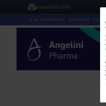
psiquiatria.com
IA en Salud Mental
Actualidad
Psiquia
E
A