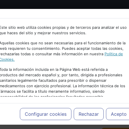
Bienvenid@ a psiquiatria.com
tría
Psicología
Neurociencia
Bienestar
Congreso
Este sitio web utiliza cookies propias y de terceros para analizar el uso
que haces del sitio y mejorar nuestros servicios.
scribe tu Email
Aquellas cookies que no sean necesarias para el funcionamiento de la
web requieren tu consentimiento. Puedes aceptar todas las cookies,
rechazarlas todas o consultar más información en nuestra
Política de
ccede o regístrate con tu email.
Cookies.
Toda la información incluida en la Página Web está referida a
productos del mercado español y, por tanto, dirigida a profesionales
sanitarios legalmente facultados para prescribir o dispensar
Cancelar
medicamentos con ejercicio profesional. La información técnica de los
PUBLICIDAD
fármacos se facilita a título meramente informativo, siendo
responsabilidad de los profesionales facultados prescribir
medicamentos y decidir, en cada caso concreto, el tratamiento más
adecuado a las necesidades del paciente.
Configurar cookies
Rechazar
Acepto