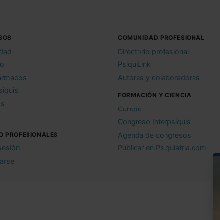
SOS
COMUNIDAD PROFESIONAL
idad
Directorio profesional
io
PsiquiLink
ármacos
Autores y colaboradores
siquis
FORMACIÓN Y CIENCIA
as
Cursos
Congreso Interpsiquis
O PROFESIONALES
Agenda de congresos
 sesión
Publicar en Psiquiatria.com
rarse