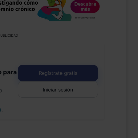
UBLICIDAD
o para
Regístrate gratis
Iniciar sesión
o
uí
.