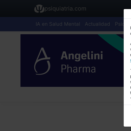
psiquiatria.com
IA en Salud Mental
Actualidad
Psiquia
E
A