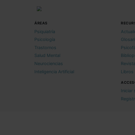
ÁREAS
RECUR
Psiquiatría
Actual
Psicología
Glosar
Trastornos
Psicof
Salud Mental
Bibliop
Neurociencias
Revist
Inteligencia Artificial
Libros
ACCES
Iniciar
Regist