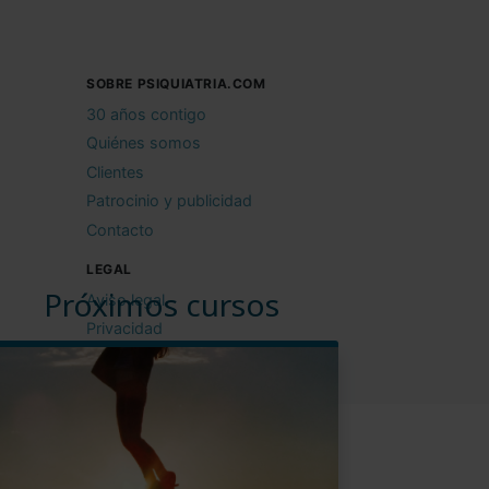
SOBRE PSIQUIATRIA.COM
30 años contigo
Quiénes somos
Clientes
Patrocinio y publicidad
Contacto
LEGAL
Próximos cursos
Aviso legal
Privacidad
Cookies
Condiciones de uso