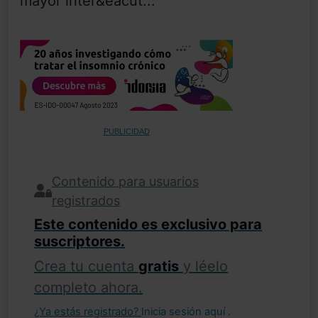
mayor inter&eacut...
PUBLICIDAD
Contenido para usuarios
registrados
Este contenido es exclusivo para
suscriptores.
Crea tu cuenta
gratis
y léelo
completo ahora.
¿Ya estás registrado?
Inicia sesión aquí
.