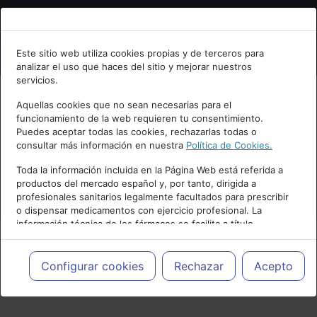
Bienvenid@ a psiquiatria.com
Este sitio web utiliza cookies propias y de terceros para
analizar el uso que haces del sitio y mejorar nuestros
Escribe tu Email
servicios.
Aquellas cookies que no sean necesarias para el
funcionamiento de la web requieren tu consentimiento.
Accede o regístrate con tu email.
Puedes aceptar todas las cookies, rechazarlas todas o
consultar más información en nuestra
Política de Cookies.
Toda la información incluida en la Página Web está referida a
productos del mercado español y, por tanto, dirigida a
Cancelar
profesionales sanitarios legalmente facultados para prescribir
o dispensar medicamentos con ejercicio profesional. La
información técnica de los fármacos se facilita a título
meramente informativo, siendo responsabilidad de los
profesionales facultados prescribir medicamentos y decidir, en
cada caso concreto, el tratamiento más adecuado a las
Configurar cookies
Rechazar
Acepto
PUBLICIDAD
necesidades del paciente.