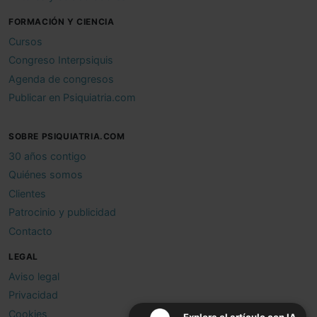
FORMACIÓN Y CIENCIA
Cursos
Congreso Interpsiquis
Agenda de congresos
Publicar en Psiquiatria.com
SOBRE PSIQUIATRIA.COM
30 años contigo
Quiénes somos
Clientes
Patrocinio y publicidad
Contacto
LEGAL
Aviso legal
Privacidad
Cookies
Explora el artículo con IA