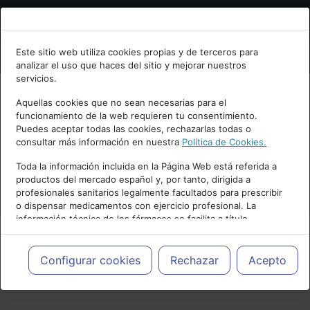
Bienvenid@ a psiquiatria.com
Este sitio web utiliza cookies propias y de terceros para
analizar el uso que haces del sitio y mejorar nuestros
Escribe tu Email
servicios.
Aquellas cookies que no sean necesarias para el
funcionamiento de la web requieren tu consentimiento.
Accede o regístrate con tu email.
Puedes aceptar todas las cookies, rechazarlas todas o
consultar más información en nuestra
Política de Cookies.
Toda la información incluida en la Página Web está referida a
productos del mercado español y, por tanto, dirigida a
Cancelar
profesionales sanitarios legalmente facultados para prescribir
o dispensar medicamentos con ejercicio profesional. La
información técnica de los fármacos se facilita a título
meramente informativo, siendo responsabilidad de los
profesionales facultados prescribir medicamentos y decidir, en
cada caso concreto, el tratamiento más adecuado a las
Configurar cookies
Rechazar
Acepto
PUBLICIDAD
necesidades del paciente.