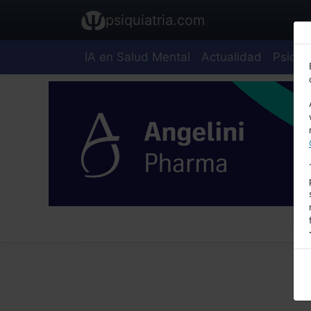
psiquiatria.com
IA en Salud Mental
Actualidad
Psiquia
E
A