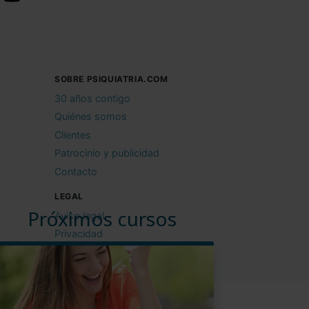
SOBRE PSIQUIATRIA.COM
30 años contigo
Quiénes somos
Clientes
Patrocinio y publicidad
Contacto
LEGAL
Próximos cursos
Aviso legal
Privacidad
Cookies
Condiciones de uso