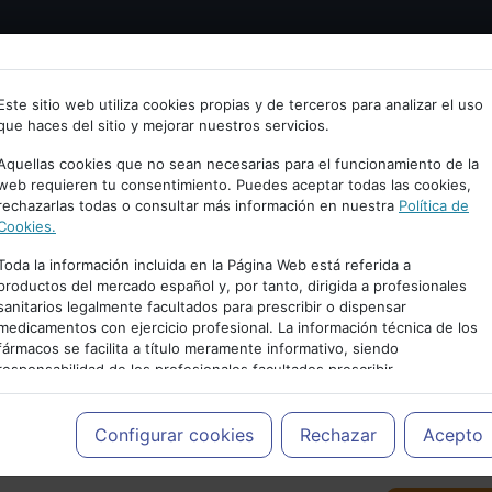
Bienvenid@ a psiquiatria.com
tría
Psicología
Neurociencia
Bienestar
Congreso
Este sitio web utiliza cookies propias y de terceros para analizar el uso
que haces del sitio y mejorar nuestros servicios.
scribe tu Email
Aquellas cookies que no sean necesarias para el funcionamiento de la
web requieren tu consentimiento. Puedes aceptar todas las cookies,
rechazarlas todas o consultar más información en nuestra
Política de
ccede o regístrate con tu email.
Cookies.
Toda la información incluida en la Página Web está referida a
productos del mercado español y, por tanto, dirigida a profesionales
sanitarios legalmente facultados para prescribir o dispensar
Cancelar
medicamentos con ejercicio profesional. La información técnica de los
PUBLICIDAD
fármacos se facilita a título meramente informativo, siendo
responsabilidad de los profesionales facultados prescribir
medicamentos y decidir, en cada caso concreto, el tratamiento más
adecuado a las necesidades del paciente.
Configurar cookies
Rechazar
Acepto