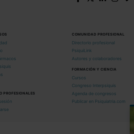
SOS
COMUNIDAD PROFESIONAL
idad
Directorio profesional
io
PsiquiLink
ármacos
Autores y colaboradores
siquis
FORMACIÓN Y CIENCIA
as
Cursos
Congreso Interpsiquis
O PROFESIONALES
Agenda de congresos
 sesión
Publicar en Psiquiatria.com
rarse