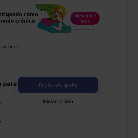
UBLICIDAD
o para
Regístrate gratis
Iniciar sesión
o
uí
.