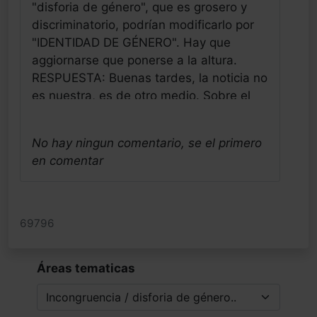
"disforia de género", que es grosero y
discriminatorio, podrían modificarlo por
"IDENTIDAD DE GÉNERO". Hay que
aggiornarse que ponerse a la altura.
RESPUESTA: Buenas tardes, la noticia no
es nuestra, es de otro medio. Sobre el
tema de la disforia de género, es el
término que utiliza el dsm-5 explicándolo
No hay ningun comentario, se el primero
de la siguiente forma: Para la mayoría de
en comentar
las personas, hay congruencia entre sexo
biológico (nacimiento), identidad de
género y rol sexual. Sin embargo, los
sujetos que tienen disforia de género
69796
experimentan cierto grado de
incongruencia entre su sexo de
Áreas tematicas
nacimiento y su identidad sexual. La
incongruencia de género o
disconformidad con el género en sí no se