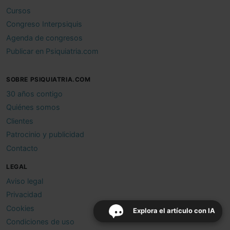
Cursos
Congreso Interpsiquis
Agenda de congresos
Publicar en Psiquiatria.com
SOBRE PSIQUIATRIA.COM
30 años contigo
Quiénes somos
Clientes
Patrocinio y publicidad
Contacto
LEGAL
Aviso legal
Privacidad
Cookies
Explora el artículo con IA
Condiciones de uso