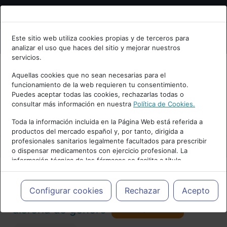
Bienvenid@ a psiquiatria.com
Este sitio web utiliza cookies propias y de terceros para
analizar el uso que haces del sitio y mejorar nuestros
Escribe tu Email
servicios.
Aquellas cookies que no sean necesarias para el
funcionamiento de la web requieren tu consentimiento.
Accede o regístrate con tu email.
Puedes aceptar todas las cookies, rechazarlas todas o
consultar más información en nuestra
Política de Cookies.
PUBLICIDAD
Toda la información incluida en la Página Web está referida a
productos del mercado español y, por tanto, dirigida a
Cancelar
profesionales sanitarios legalmente facultados para prescribir
o dispensar medicamentos con ejercicio profesional. La
información técnica de los fármacos se facilita a título
meramente informativo, siendo responsabilidad de los
profesionales facultados prescribir medicamentos y decidir, en
Actualidad y Artículos
|
Incongruencia /
cada caso concreto, el tratamiento más adecuado a las
Configurar cookies
Rechazar
Acepto
necesidades del paciente.
Seguir
disforia de género
56