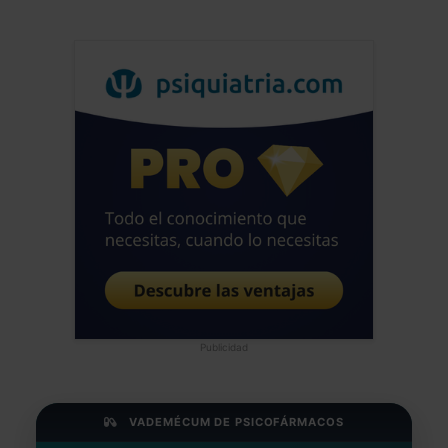
considera un trastorno. Algunos
miembros de la comunidad transgénero
consideran que incluso las formas
extremas de no conformidad de género
son simplemente una variante normal de
la identidad y expresión sexual humana.
Sin embargo, cuando el desequilibrio
percibido entre el sexo al nacer y la
identidad de género que se siente causa
a alguien angustia o discapacidad
significativa, un diagnóstico de disforia
de género puede ser apropiado,
centrándose en la angustia de la persona
en lugar de en la presencia de la
Publicidad
incongruencia de género. Gracias. Un
saludo.
Daniel Illuminati
VADEMÉCUM DE PSICOFÁRMACOS
Psicólogo - Argentina