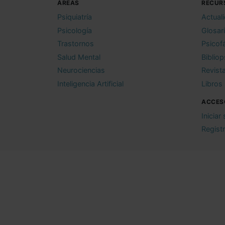
ÁREAS
RECUR
Psiquiatría
Actual
Psicología
Glosar
Trastornos
Psicof
Salud Mental
Bibliop
Neurociencias
Revist
Inteligencia Artificial
Libros
ACCES
Iniciar
Regist