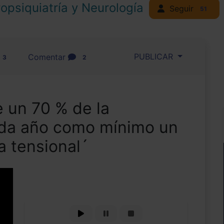
opsiquiatría y Neurología
Seguir
51
PUBLICAR
Comentar
3
2
 un 70 % de la
ada año como mínimo un
a tensional´