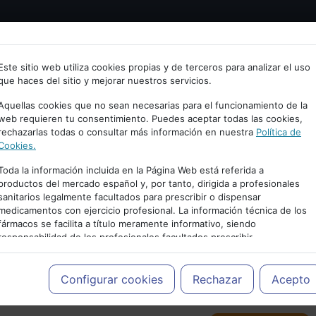
Bienvenid@ a psiquiatria.com
tría
Psicología
Neurociencia
Bienestar
Congreso
Este sitio web utiliza cookies propias y de terceros para analizar el uso
que haces del sitio y mejorar nuestros servicios.
scribe tu Email
Aquellas cookies que no sean necesarias para el funcionamiento de la
web requieren tu consentimiento. Puedes aceptar todas las cookies,
rechazarlas todas o consultar más información en nuestra
Política de
ccede o regístrate con tu email.
Cookies.
Toda la información incluida en la Página Web está referida a
productos del mercado español y, por tanto, dirigida a profesionales
sanitarios legalmente facultados para prescribir o dispensar
Cancelar
medicamentos con ejercicio profesional. La información técnica de los
PUBLICIDAD
fármacos se facilita a título meramente informativo, siendo
responsabilidad de los profesionales facultados prescribir
medicamentos y decidir, en cada caso concreto, el tratamiento más
adecuado a las necesidades del paciente.
Configurar cookies
Rechazar
Acepto