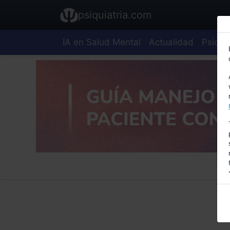
psiquiatria.com
IA en Salud Mental
Actualidad
Psiquia
E
A