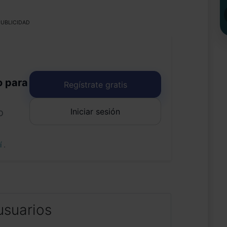
UBLICIDAD
o para
Regístrate gratis
Iniciar sesión
o
uí
.
usuarios