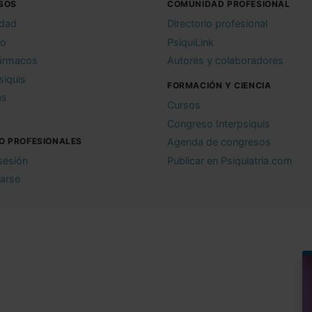
SOS
COMUNIDAD PROFESIONAL
idad
Directorio profesional
io
PsiquiLink
ármacos
Autores y colaboradores
siquis
FORMACIÓN Y CIENCIA
as
Cursos
Congreso Interpsiquis
O PROFESIONALES
Agenda de congresos
 sesión
Publicar en Psiquiatria.com
rarse