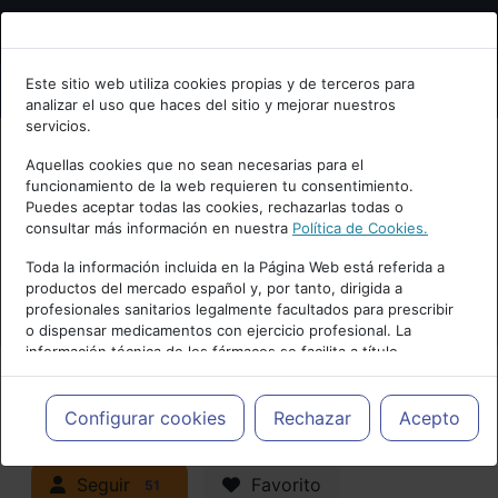
Bienvenid@ a psiquiatria.com
Este sitio web utiliza cookies propias y de terceros para
analizar el uso que haces del sitio y mejorar nuestros
Escribe tu Email
servicios.
Aquellas cookies que no sean necesarias para el
funcionamiento de la web requieren tu consentimiento.
Accede o regístrate con tu email.
Puedes aceptar todas las cookies, rechazarlas todas o
consultar más información en nuestra
Política de Cookies.
PUBLICIDAD
Toda la información incluida en la Página Web está referida a
productos del mercado español y, por tanto, dirigida a
Cancelar
profesionales sanitarios legalmente facultados para prescribir
o dispensar medicamentos con ejercicio profesional. La
información técnica de los fármacos se facilita a título
meramente informativo, siendo responsabilidad de los
profesionales facultados prescribir medicamentos y decidir, en
Actualidad y Artículos
|
cada caso concreto, el tratamiento más adecuado a las
Configurar cookies
Rechazar
Acepto
necesidades del paciente.
Neuropsiquiatría y Neurología
Seguir
Favorito
51