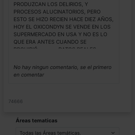
PRODUZCAN LOS DELIRIOS, Y
PROCESOS ALUCINATORIOS, PERO
ESTO SE HIZO RECIEN HACE DIEZ AÑOS,
HOY EL OXICONDYN SE VENDE EN LOS
SUPERMERCADO EN USA Y NO ES LO
QUE ERA ANTES CUANDO SE
PROHIBIÓ,,,,,,,,,,,,,,DATOS REALES,
INFORMACION CIENTIFICA
ESTRICTAMENTE RESERVADA Y ESTA
No hay ningun comentario, se el primero
PROHIBIDA SU DIVULGACIÓN
en comentar
carlos hugo gramajo
Profesional - Argentina
Fecha: 16/08/2024
74666
Áreas tematicas