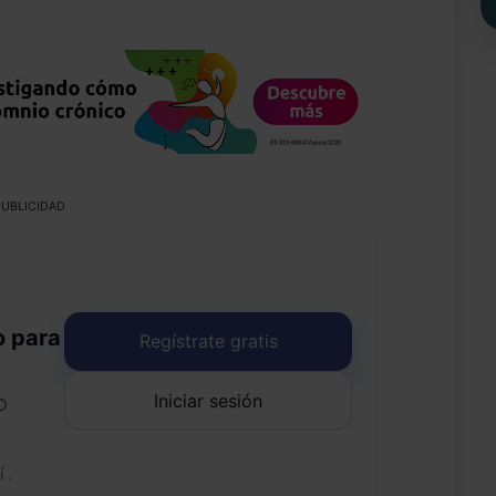
UBLICIDAD
o para
Regístrate gratis
Iniciar sesión
o
uí
.