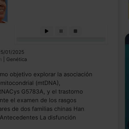
0%
25/01/2025
| Genética
n
mo objetivo explorar la asociación
 mitocondrial (mtDNA),
tRNACys G5783A, y el trastorno
te el examen de los rasgos
res de dos familias chinas Han
 Antecedentes La disfunción