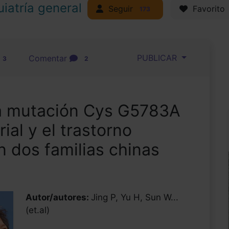
uiatría general
Seguir
Favorito
173
PUBLICAR
Comentar
3
2
la mutación Cys G5783A
ial y el trastorno
 dos familias chinas
Autor/autores:
Jing P, Yu H, Sun W...
(et.al)