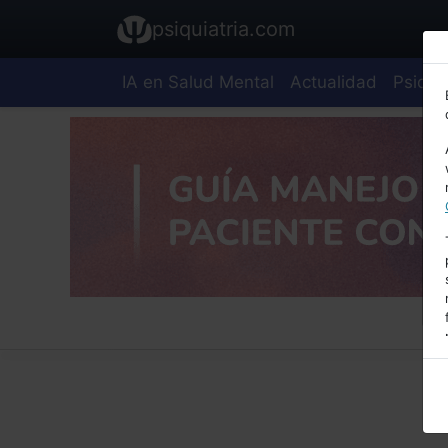
psiquiatria.com
IA en Salud Mental
Actualidad
Psiquia
E
A