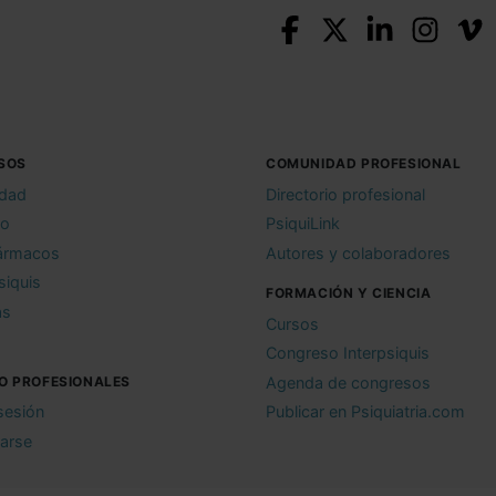
SOS
COMUNIDAD PROFESIONAL
idad
Directorio profesional
io
PsiquiLink
ármacos
Autores y colaboradores
siquis
FORMACIÓN Y CIENCIA
as
Cursos
Congreso Interpsiquis
O PROFESIONALES
Agenda de congresos
 sesión
Publicar en Psiquiatria.com
rarse