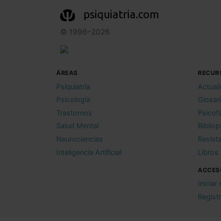
psiquiatria.com
© 1996–2026
ÁREAS
RECUR
Psiquiatría
Actual
Psicología
Glosar
Trastornos
Psicof
Salud Mental
Bibliop
Neurociencias
Revist
Inteligencia Artificial
Libros
ACCES
Iniciar
Regist