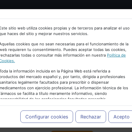
Bienvenid@ a psiquiatria.com
tría
Psicología
Neurociencia
Bienestar
Congreso
Este sitio web utiliza cookies propias y de terceros para analizar el uso
que haces del sitio y mejorar nuestros servicios.
scribe tu Email
Aquellas cookies que no sean necesarias para el funcionamiento de la
web requieren tu consentimiento. Puedes aceptar todas las cookies,
rechazarlas todas o consultar más información en nuestra
Política de
ccede o regístrate con tu email.
Cookies.
Toda la información incluida en la Página Web está referida a
productos del mercado español y, por tanto, dirigida a profesionales
sanitarios legalmente facultados para prescribir o dispensar
Cancelar
medicamentos con ejercicio profesional. La información técnica de los
PUBLICIDAD
fármacos se facilita a título meramente informativo, siendo
responsabilidad de los profesionales facultados prescribir
medicamentos y decidir, en cada caso concreto, el tratamiento más
adecuado a las necesidades del paciente.
Configurar cookies
Rechazar
Acepto