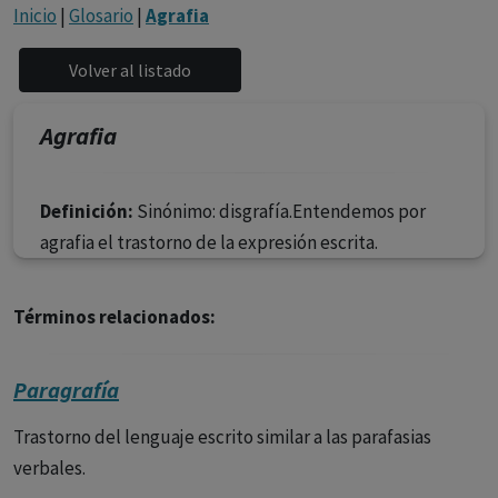
con ejercicio profesional. La información técnica de los
Inicio
|
Glosario
|
Agrafia
fármacos se facilita a título meramente informativo,
siendo responsabilidad de los profesionales
facultados prescribir medicamentos y decidir, en cada
caso concreto, el tratamiento más adecuado a las
Agrafia
necesidades del paciente.
Definición:
Sinónimo: disgrafía.Entendemos por
agrafia el trastorno de la expresión escrita.
Términos relacionados:
Paragrafía
Trastorno del lenguaje escrito similar a las parafasias
verbales.