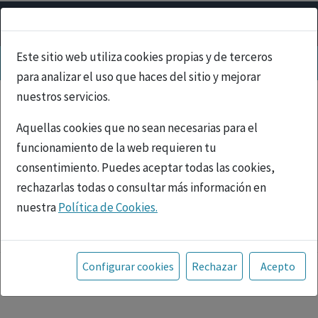
Este sitio web utiliza cookies propias y de terceros
para analizar el uso que haces del sitio y mejorar
nuestros servicios.
Aquellas cookies que no sean necesarias para el
funcionamiento de la web requieren tu
consentimiento. Puedes aceptar todas las cookies,
rechazarlas todas o consultar más información en
nuestra
Política de Cookies.
PUBLICIDAD
Toda la información incluida en la Página Web está
referida a productos del mercado español y, por
Configurar cookies
Rechazar
Acepto
tanto, dirigida a profesionales sanitarios legalmente
facultados para prescribir o dispensar medicamentos