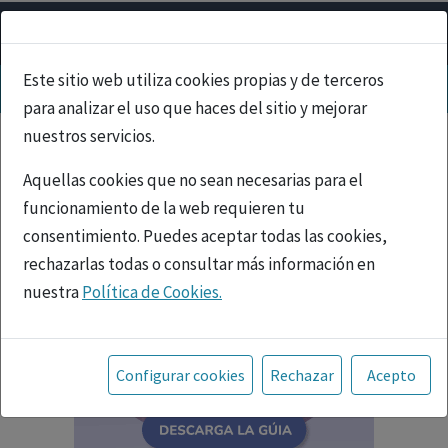
Este sitio web utiliza cookies propias y de terceros
para analizar el uso que haces del sitio y mejorar
nuestros servicios.
Aquellas cookies que no sean necesarias para el
funcionamiento de la web requieren tu
consentimiento. Puedes aceptar todas las cookies,
rechazarlas todas o consultar más información en
nuestra
Política de Cookies.
Toda la información incluida en la Página Web está
referida a productos del mercado español y, por
Configurar cookies
Rechazar
Acepto
tanto, dirigida a profesionales sanitarios legalmente
facultados para prescribir o dispensar medicamentos