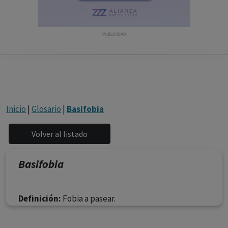
con ejercicio profesional. La información técnica de los
fármacos se facilita a título meramente informativo,
siendo responsabilidad de los profesionales
PUBLICIDAD
facultados prescribir medicamentos y decidir, en cada
caso concreto, el tratamiento más adecuado a las
necesidades del paciente.
Inicio
|
Glosario
|
Basifobia
Basifobia
Definición:
Fobia a pasear.