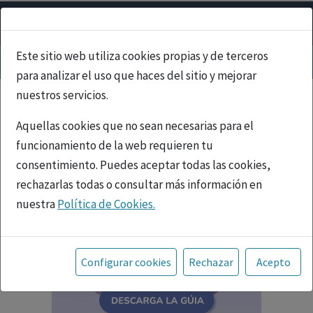
Este sitio web utiliza cookies propias y de terceros
para analizar el uso que haces del sitio y mejorar
nuestros servicios.
Aquellas cookies que no sean necesarias para el
funcionamiento de la web requieren tu
consentimiento. Puedes aceptar todas las cookies,
rechazarlas todas o consultar más información en
nuestra
Política de Cookies.
Toda la información incluida en la Página Web está
referida a productos del mercado español y, por
Configurar cookies
Rechazar
Acepto
tanto, dirigida a profesionales sanitarios legalmente
facultados para prescribir o dispensar medicamentos