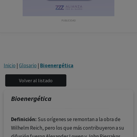
con ejercicio profesional. La información técnica de los
fármacos se facilita a título meramente informativo,
siendo responsabilidad de los profesionales
PUBLICIDAD
facultados prescribir medicamentos y decidir, en cada
caso concreto, el tratamiento más adecuado a las
necesidades del paciente.
Inicio
|
Glosario
|
Bioenergética
Bioenergética
Definición:
Sus orígenes se remontan a la obra de
Wilhelm Reich, pero los que más contribuyeron a su
difusión fueron Alexander Lowen y John Pierrakos,