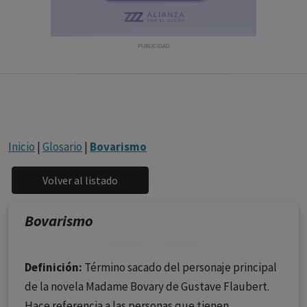
con ejercicio profesional. La información técnica de los
fármacos se facilita a título meramente informativo,
siendo responsabilidad de los profesionales
PUBLICIDAD
facultados prescribir medicamentos y decidir, en cada
caso concreto, el tratamiento más adecuado a las
necesidades del paciente.
Inicio
|
Glosario
|
Bovarismo
Bovarismo
Definición:
Término sacado del personaje principal
de la novela Madame Bovary de Gustave Flaubert.
Hace referencia a las personas que tienen