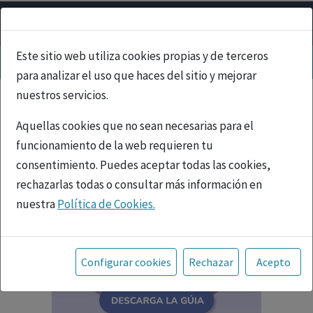
Este sitio web utiliza cookies propias y de terceros
para analizar el uso que haces del sitio y mejorar
nuestros servicios.
Aquellas cookies que no sean necesarias para el
funcionamiento de la web requieren tu
consentimiento. Puedes aceptar todas las cookies,
rechazarlas todas o consultar más información en
nuestra
Política de Cookies.
Toda la información incluida en la Página Web está
referida a productos del mercado español y, por
Configurar cookies
Rechazar
Acepto
tanto, dirigida a profesionales sanitarios legalmente
facultados para prescribir o dispensar medicamentos