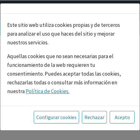
Este sitio web utiliza cookies propias y de terceros
para analizar el uso que haces del sitio y mejorar
nuestros servicios.
Aquellas cookies que no sean necesarias para el
funcionamiento de la web requieren tu
consentimiento. Puedes aceptar todas las cookies,
rechazarlas todas o consultar más información en
nuestra
Política de Cookies.
PUBLICIDAD
Toda la información incluida en la Página Web está
referida a productos del mercado español y, por
Configurar cookies
Rechazar
Acepto
tanto, dirigida a profesionales sanitarios legalmente
facultados para prescribir o dispensar medicamentos