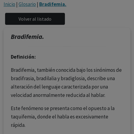
con ejercicio profesional. La información técnica de los
Inicio
|
Glosario
|
Bradifemia.
fármacos se facilita a título meramente informativo,
siendo responsabilidad de los profesionales
facultados prescribir medicamentos y decidir, en cada
caso concreto, el tratamiento más adecuado a las
Bradifemia.
necesidades del paciente.
Definición:
Bradifemia, también conocida bajo los sinónimos de
bradifrasia, bradilalia y bradiglosia, describe una
alteración del lenguaje caracterizada por una
velocidad anormalmente reducida al hablar.
Este fenómeno se presenta como el opuesto a la
taquifemia, donde el habla es excesivamente
rápida.