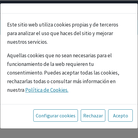
Este sitio web utiliza cookies propias y de terceros
para analizar el uso que haces del sitio y mejorar
nuestros servicios.
Aquellas cookies que no sean necesarias para el
funcionamiento de la web requieren tu
consentimiento. Puedes aceptar todas las cookies,
rechazarlas todas o consultar más información en
nuestra
Política de Cookies.
PUBLICIDAD
Toda la información incluida en la Página Web está
referida a productos del mercado español y, por
Configurar cookies
Rechazar
Acepto
tanto, dirigida a profesionales sanitarios legalmente
facultados para prescribir o dispensar medicamentos