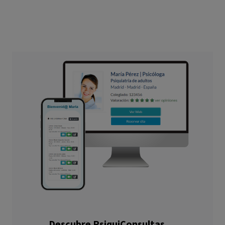
Descubre PsiquiConsultas.