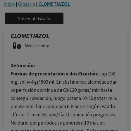
con ejercicio profesional. La información técnica de los
Inicio
|
Glosario
|
CLOMETIAZOL
fármacos se facilita a título meramente informativo,
siendo responsabilidad de los profesionales
facultados prescribir medicamentos y decidir, en cada
caso concreto, el tratamiento más adecuado a las
CLOMETIAZOL
necesidades del paciente.
Medicamento
Definición:
Formas de presentación y dosificación:
cap 192
mg, sol iv 4 gr/ 500 ml. En abstinencia alcohólica dar
iv: perfusión continua de 60-120 gotas/ min hasta
conseguir sedación, luego pasar a 10-20 gotas/ min.
por via oral dar 2 caps cada 6-8 horas según estado
clínico. D. max 16 caps/día. Disminución progresiva.
No darlo por períodos superiores a 10 días en