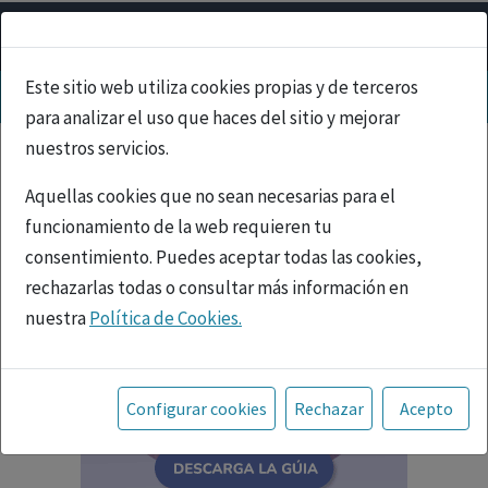
Este sitio web utiliza cookies propias y de terceros
para analizar el uso que haces del sitio y mejorar
nuestros servicios.
Aquellas cookies que no sean necesarias para el
funcionamiento de la web requieren tu
consentimiento. Puedes aceptar todas las cookies,
rechazarlas todas o consultar más información en
nuestra
Política de Cookies.
Toda la información incluida en la Página Web está
referida a productos del mercado español y, por
Configurar cookies
Rechazar
Acepto
tanto, dirigida a profesionales sanitarios legalmente
facultados para prescribir o dispensar medicamentos