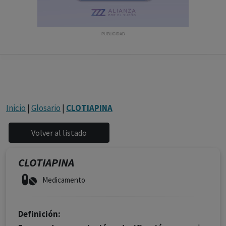
con ejercicio profesional. La información técnica de los
fármacos se facilita a título meramente informativo,
siendo responsabilidad de los profesionales
PUBLICIDAD
facultados prescribir medicamentos y decidir, en cada
caso concreto, el tratamiento más adecuado a las
necesidades del paciente.
Inicio
|
Glosario
|
CLOTIAPINA
CLOTIAPINA
Medicamento
Definición: