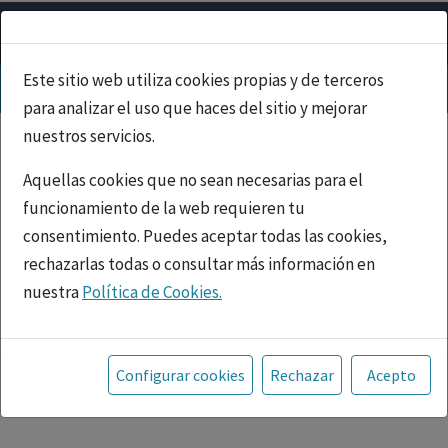
Este sitio web utiliza cookies propias y de terceros
para analizar el uso que haces del sitio y mejorar
nuestros servicios.
Aquellas cookies que no sean necesarias para el
funcionamiento de la web requieren tu
consentimiento. Puedes aceptar todas las cookies,
rechazarlas todas o consultar más información en
nuestra
Política de Cookies.
PUBLICIDAD
Toda la información incluida en la Página Web está
referida a productos del mercado español y, por
Configurar cookies
Rechazar
Acepto
tanto, dirigida a profesionales sanitarios legalmente
facultados para prescribir o dispensar medicamentos