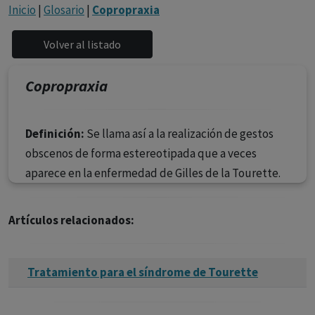
con ejercicio profesional. La información técnica de los
Inicio
|
Glosario
|
Copropraxia
fármacos se facilita a título meramente informativo,
siendo responsabilidad de los profesionales
facultados prescribir medicamentos y decidir, en cada
caso concreto, el tratamiento más adecuado a las
Copropraxia
necesidades del paciente.
Definición:
Se llama así a la realización de gestos
obscenos de forma estereotipada que a veces
aparece en la enfermedad de Gilles de la Tourette.
Artículos relacionados:
Tratamiento para el síndrome de Tourette