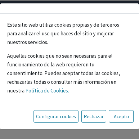
Este sitio web utiliza cookies propias y de terceros
para analizar el uso que haces del sitio y mejorar
nuestros servicios.
Aquellas cookies que no sean necesarias para el
funcionamiento de la web requieren tu
consentimiento. Puedes aceptar todas las cookies,
rechazarlas todas o consultar más información en
nuestra
Política de Cookies.
PUBLICIDAD
Toda la información incluida en la Página Web está
referida a productos del mercado español y, por
Configurar cookies
Rechazar
Acepto
tanto, dirigida a profesionales sanitarios legalmente
facultados para prescribir o dispensar medicamentos