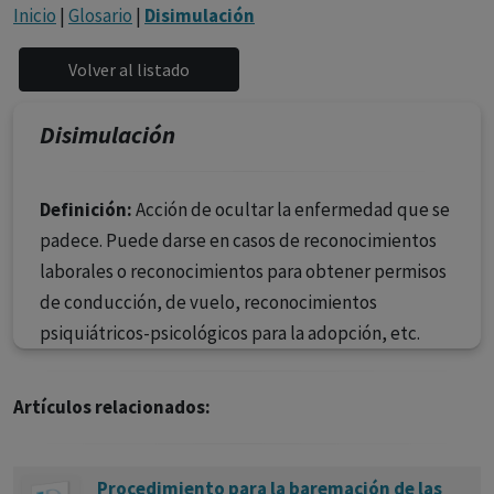
con ejercicio profesional. La información técnica de los
Inicio
|
Glosario
|
Disimulación
fármacos se facilita a título meramente informativo,
siendo responsabilidad de los profesionales
facultados prescribir medicamentos y decidir, en cada
caso concreto, el tratamiento más adecuado a las
Disimulación
necesidades del paciente.
Definición:
Acción de ocultar la enfermedad que se
padece. Puede darse en casos de reconocimientos
laborales o reconocimientos para obtener permisos
de conducción, de vuelo, reconocimientos
psiquiátricos-psicológicos para la adopción, etc.
Artículos relacionados:
Procedimiento para la baremación de las