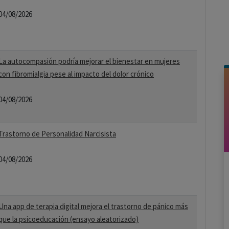
04/08/2026
La autocompasión podría mejorar el bienestar en mujeres
con fibromialgia pese al impacto del dolor crónico
04/08/2026
Trastorno de Personalidad Narcisista
04/08/2026
Una app de terapia digital mejora el trastorno de pánico más
que la psicoeducación (ensayo aleatorizado)