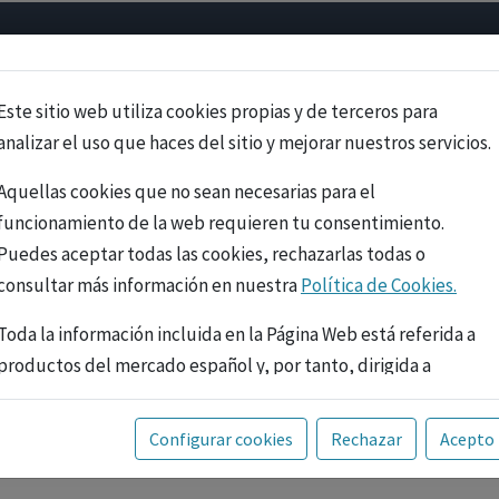
Psicología
Neurociencia
Bienestar
Congreso
Cursos
Este sitio web utiliza cookies propias y de terceros para
analizar el uso que haces del sitio y mejorar nuestros servicios.
Aquellas cookies que no sean necesarias para el
funcionamiento de la web requieren tu consentimiento.
Puedes aceptar todas las cookies, rechazarlas todas o
consultar más información en nuestra
Política de Cookies.
Toda la información incluida en la Página Web está referida a
productos del mercado español y, por tanto, dirigida a
profesionales sanitarios legalmente facultados para
prescribir o dispensar medicamentos con ejercicio
PUBLICIDAD
Configurar cookies
Rechazar
Acepto
profesional. La información técnica de los fármacos se facilita
a título meramente informativo, siendo responsabilidad de