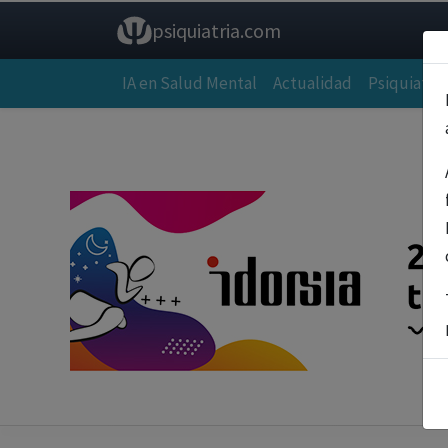
psiquiatria.com
IA en Salud Mental
Actualidad
Psiquiatría