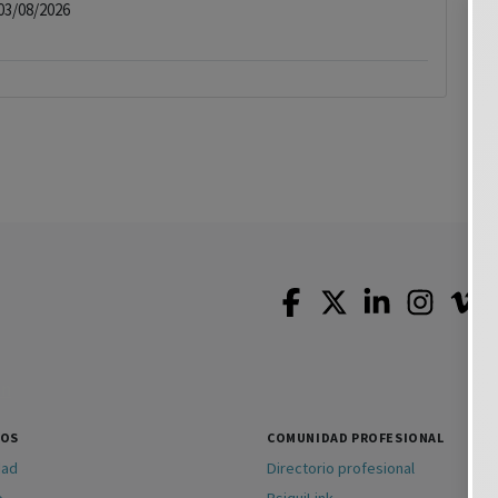
03/08/2026
SOS
COMUNIDAD PROFESIONAL
dad
Directorio profesional
o
PsiquiLink