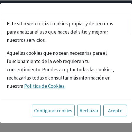
Este sitio web utiliza cookies propias y de terceros
para analizar el uso que haces del sitio y mejorar
nuestros servicios.
Aquellas cookies que no sean necesarias para el
funcionamiento de la web requieren tu
consentimiento. Puedes aceptar todas las cookies,
rechazarlas todas o consultar más información en
nuestra
Política de Cookies.
PUBLICIDAD
Toda la información incluida en la Página Web está
referida a productos del mercado español y, por
Configurar cookies
Rechazar
Acepto
tanto, dirigida a profesionales sanitarios legalmente
facultados para prescribir o dispensar medicamentos