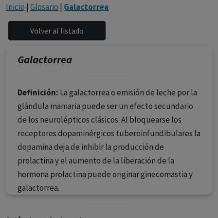
con ejercicio profesional. La información técnica de los
Inicio
|
Glosario
|
Galactorrea
fármacos se facilita a título meramente informativo,
siendo responsabilidad de los profesionales
facultados prescribir medicamentos y decidir, en cada
caso concreto, el tratamiento más adecuado a las
Galactorrea
necesidades del paciente.
Definición:
La galactorrea o emisión de leche por la
glándula mamaria puede ser un efecto secundario
de los neurolépticos clásicos. Al bloquearse los
receptores dopaminérgicos tuberoinfundibulares la
dopamina deja de inhibir la producción de
prolactina y el aumento de la liberación de la
hormona prolactina puede originar ginecomastia y
galactorrea.