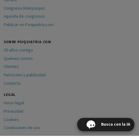
Congreso Interpsiquis
Agenda de congresos
Publicar en Psiquiatria.com
SOBRE PSIQUIATRIA.COM
30 años contigo
Quiénes somos
Clientes
Patrocinio y publicidad
Contacto
LEGAL
Aviso legal
Privacidad
Cookies
Busca con la IA
Condiciones de uso