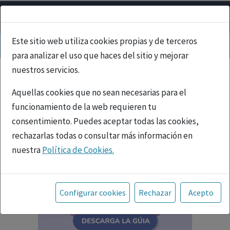
Este sitio web utiliza cookies propias y de terceros
para analizar el uso que haces del sitio y mejorar
nuestros servicios.
Aquellas cookies que no sean necesarias para el
funcionamiento de la web requieren tu
consentimiento. Puedes aceptar todas las cookies,
rechazarlas todas o consultar más información en
nuestra
Política de Cookies.
Toda la información incluida en la Página Web está
referida a productos del mercado español y, por
Configurar cookies
Rechazar
Acepto
tanto, dirigida a profesionales sanitarios legalmente
facultados para prescribir o dispensar medicamentos