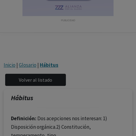
con ejercicio profesional. La información técnica de los
fármacos se facilita a título meramente informativo,
siendo responsabilidad de los profesionales
PUBLICIDAD
facultados prescribir medicamentos y decidir, en cada
caso concreto, el tratamiento más adecuado a las
necesidades del paciente.
Inicio
|
Glosario
|
Hábitus
Hábitus
Definición:
Dos acepciones nos interesan: 1)
Disposición orgánica.2) Constitución,
temperamento, tipo.