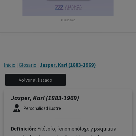
con ejercicio profesional. La información técnica de los
fármacos se facilita a título meramente informativo,
siendo responsabilidad de los profesionales
PUBLICIDAD
facultados prescribir medicamentos y decidir, en cada
caso concreto, el tratamiento más adecuado a las
necesidades del paciente.
Inicio
|
Glosario
|
Jasper, Karl (1883-1969)
Jasper, Karl (1883-1969)
Personalidad ilustre
Definición:
Filósofo, fenomenólogo y psiquiatra