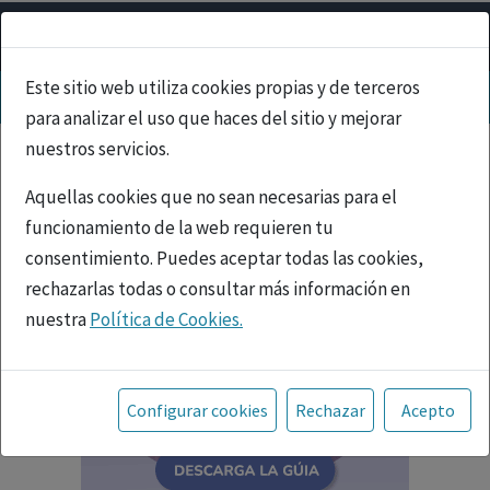
Este sitio web utiliza cookies propias y de terceros
para analizar el uso que haces del sitio y mejorar
nuestros servicios.
Aquellas cookies que no sean necesarias para el
funcionamiento de la web requieren tu
consentimiento. Puedes aceptar todas las cookies,
rechazarlas todas o consultar más información en
nuestra
Política de Cookies.
Toda la información incluida en la Página Web está
referida a productos del mercado español y, por
Configurar cookies
Rechazar
Acepto
tanto, dirigida a profesionales sanitarios legalmente
facultados para prescribir o dispensar medicamentos