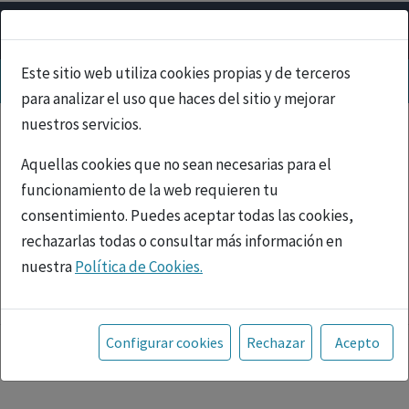
Este sitio web utiliza cookies propias y de terceros
para analizar el uso que haces del sitio y mejorar
nuestros servicios.
Aquellas cookies que no sean necesarias para el
funcionamiento de la web requieren tu
consentimiento. Puedes aceptar todas las cookies,
rechazarlas todas o consultar más información en
nuestra
Política de Cookies.
PUBLICIDAD
Toda la información incluida en la Página Web está
referida a productos del mercado español y, por
Configurar cookies
Rechazar
Acepto
tanto, dirigida a profesionales sanitarios legalmente
facultados para prescribir o dispensar medicamentos