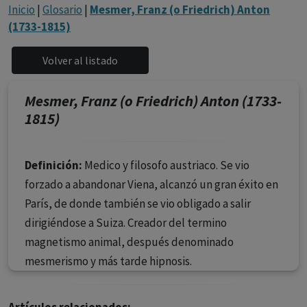
con ejercicio profesional. La información técnica de los
Inicio
|
Glosario
|
Mesmer, Franz (o Friedrich) Anton
fármacos se facilita a título meramente informativo,
(1733-1815)
siendo responsabilidad de los profesionales
facultados prescribir medicamentos y decidir, en cada
caso concreto, el tratamiento más adecuado a las
necesidades del paciente.
Mesmer, Franz (o Friedrich) Anton (1733-
1815)
Definición:
Medico y filosofo austriaco. Se vio
forzado a abandonar Viena, alcanzó un gran éxito en
París, de donde también se vio obligado a salir
dirigiéndose a Suiza. Creador del termino
magnetismo animal, después denominado
mesmerismo y más tarde hipnosis.