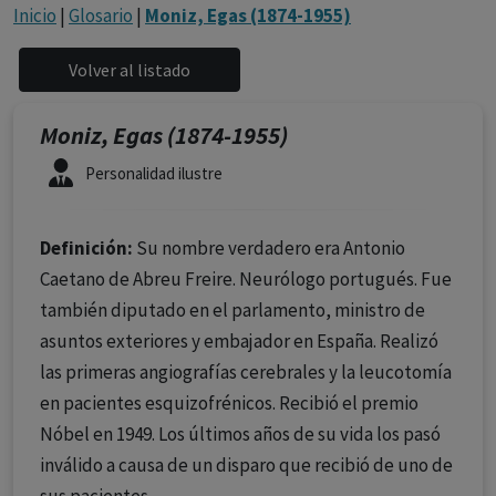
con ejercicio profesional. La información técnica de los
Inicio
|
Glosario
|
Moniz, Egas (1874-1955)
fármacos se facilita a título meramente informativo,
siendo responsabilidad de los profesionales
facultados prescribir medicamentos y decidir, en cada
caso concreto, el tratamiento más adecuado a las
Moniz, Egas (1874-1955)
necesidades del paciente.
Personalidad ilustre
Definición:
Su nombre verdadero era Antonio
Caetano de Abreu Freire. Neurólogo portugués. Fue
también diputado en el parlamento, ministro de
asuntos exteriores y embajador en España. Realizó
las primeras angiografías cerebrales y la leucotomía
en pacientes esquizofrénicos. Recibió el premio
Nóbel en 1949. Los últimos años de su vida los pasó
inválido a causa de un disparo que recibió de uno de