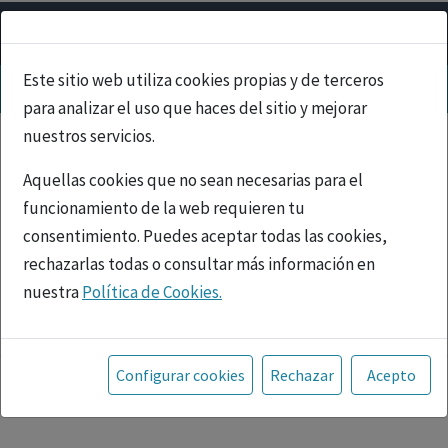
Este sitio web utiliza cookies propias y de terceros
para analizar el uso que haces del sitio y mejorar
nuestros servicios.
Aquellas cookies que no sean necesarias para el
funcionamiento de la web requieren tu
consentimiento. Puedes aceptar todas las cookies,
rechazarlas todas o consultar más información en
nuestra
Política de Cookies.
PUBLICIDAD
Toda la información incluida en la Página Web está
referida a productos del mercado español y, por
Configurar cookies
Rechazar
Acepto
tanto, dirigida a profesionales sanitarios legalmente
facultados para prescribir o dispensar medicamentos