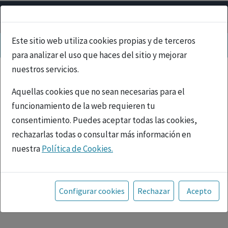
Este sitio web utiliza cookies propias y de terceros
para analizar el uso que haces del sitio y mejorar
nuestros servicios.
Aquellas cookies que no sean necesarias para el
funcionamiento de la web requieren tu
consentimiento. Puedes aceptar todas las cookies,
rechazarlas todas o consultar más información en
nuestra
Política de Cookies.
PUBLICIDAD
Toda la información incluida en la Página Web está
referida a productos del mercado español y, por
Configurar cookies
Rechazar
Acepto
tanto, dirigida a profesionales sanitarios legalmente
facultados para prescribir o dispensar medicamentos