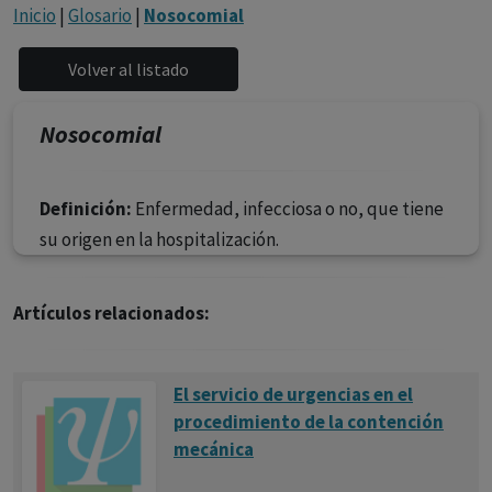
con ejercicio profesional. La información técnica de los
Inicio
|
Glosario
|
Nosocomial
fármacos se facilita a título meramente informativo,
siendo responsabilidad de los profesionales
facultados prescribir medicamentos y decidir, en cada
caso concreto, el tratamiento más adecuado a las
Nosocomial
necesidades del paciente.
Definición:
Enfermedad, infecciosa o no, que tiene
su origen en la hospitalización.
Artículos relacionados:
El servicio de urgencias en el
procedimiento de la contención
mecánica