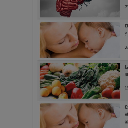
2
E
y
2
L
p
1
E
e
a