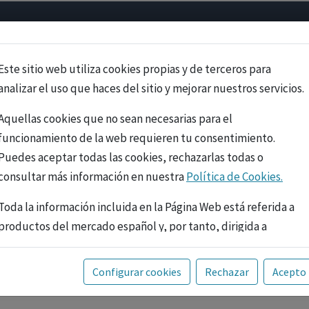
Psicología
Neurociencia
Bienestar
Congreso
Cursos
Este sitio web utiliza cookies propias y de terceros para
analizar el uso que haces del sitio y mejorar nuestros servicios.
Aquellas cookies que no sean necesarias para el
funcionamiento de la web requieren tu consentimiento.
Puedes aceptar todas las cookies, rechazarlas todas o
consultar más información en nuestra
Política de Cookies.
Toda la información incluida en la Página Web está referida a
productos del mercado español y, por tanto, dirigida a
profesionales sanitarios legalmente facultados para
prescribir o dispensar medicamentos con ejercicio
PUBLICIDAD
Configurar cookies
Rechazar
Acepto
profesional. La información técnica de los fármacos se facilita
a título meramente informativo, siendo responsabilidad de