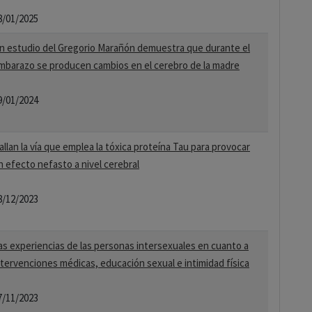
8/01/2025
n estudio del Gregorio Marañón demuestra que durante el
mbarazo se producen cambios en el cerebro de la madre
9/01/2024
allan la vía que emplea la tóxica proteína Tau para provocar
n efecto nefasto a nivel cerebral
8/12/2023
as experiencias de las personas intersexuales en cuanto a
ntervenciones médicas, educación sexual e intimidad física
7/11/2023