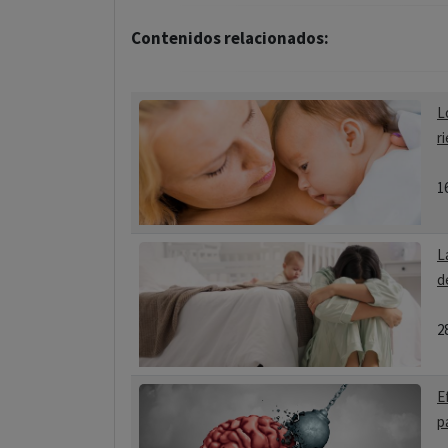
Contenidos relacionados:
L
r
1
L
d
2
E
p