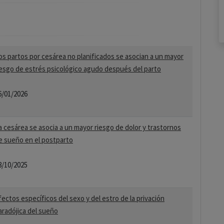
os partos por cesárea no planificados se asocian a un mayor
iesgo de estrés psicológico agudo después del parto
6/01/2026
a cesárea se asocia a un mayor riesgo de dolor y trastornos
e sueño en el postparto
8/10/2025
fectos específicos del sexo y del estro de la privación
aradójica del sueño