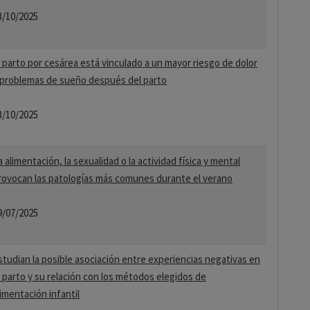
3/10/2025
l parto por cesárea está vinculado a un mayor riesgo de dolor
 problemas de sueño después del parto
3/10/2025
a alimentación, la sexualidad o la actividad física y mental
rovocan las patologías más comunes durante el verano
9/07/2025
studian la posible asociación entre experiencias negativas en
l parto y su relación con los métodos elegidos de
limentación infantil