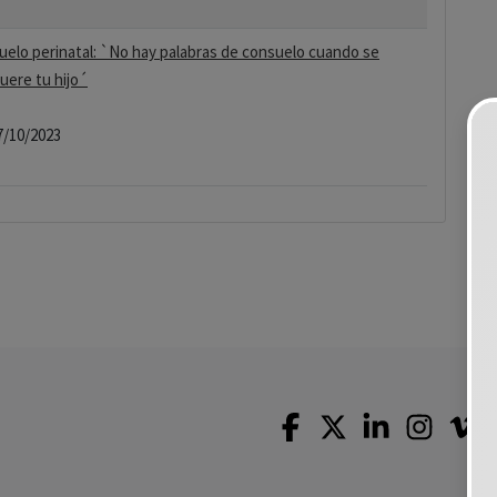
uelo perinatal: `No hay palabras de consuelo cuando se
uere tu hijo´
7/10/2023