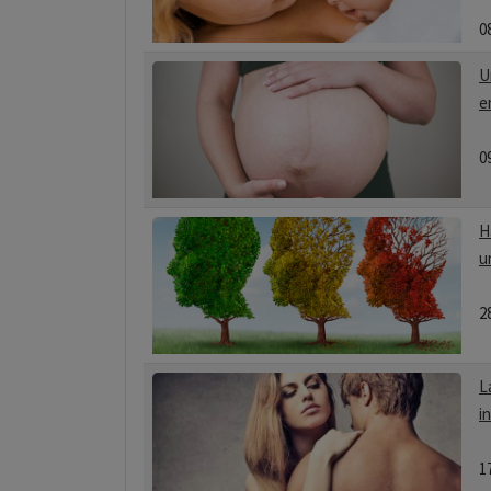
0
U
e
0
H
u
2
L
i
1