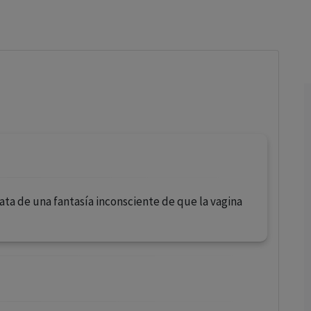
los profesionales facultados prescribir medicamentos y
decidir, en cada caso concreto, el tratamiento más adecuado
a las necesidades del paciente.
ata de una fantasía inconsciente de que la vagina