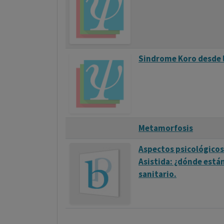
Sindrome Koro desde l
Metamorfosis
Aspectos psicológicos
Asistida: ¿dónde están
sanitario.