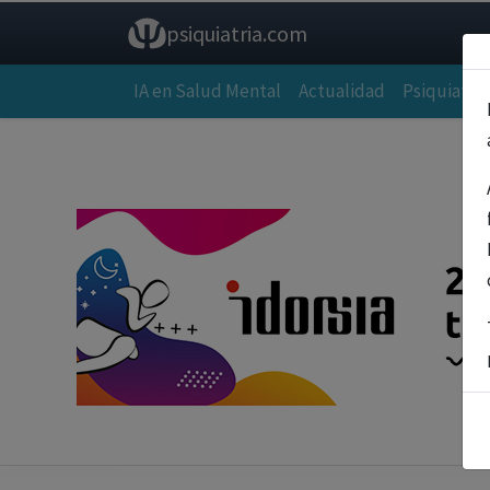
psiquiatria.com
IA en Salud Mental
Actualidad
Psiquiatría