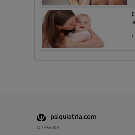
D
m
1
psiquiatria.com
© 1996–2026