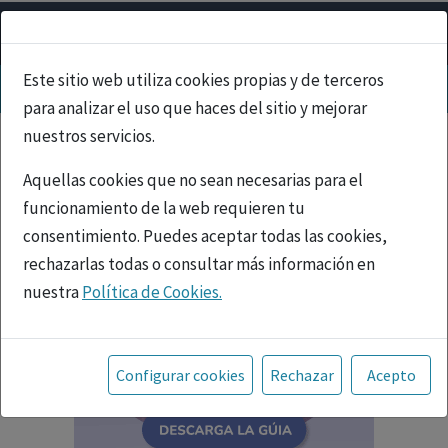
Este sitio web utiliza cookies propias y de terceros
para analizar el uso que haces del sitio y mejorar
nuestros servicios.
Aquellas cookies que no sean necesarias para el
funcionamiento de la web requieren tu
consentimiento. Puedes aceptar todas las cookies,
rechazarlas todas o consultar más información en
nuestra
Política de Cookies.
Toda la información incluida en la Página Web está
referida a productos del mercado español y, por
Configurar cookies
Rechazar
Acepto
tanto, dirigida a profesionales sanitarios legalmente
facultados para prescribir o dispensar medicamentos