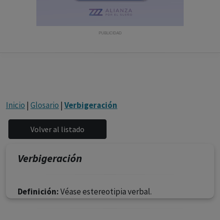
con ejercicio profesional. La información técnica de los
fármacos se facilita a título meramente informativo,
siendo responsabilidad de los profesionales
PUBLICIDAD
facultados prescribir medicamentos y decidir, en cada
caso concreto, el tratamiento más adecuado a las
necesidades del paciente.
Inicio
|
Glosario
|
Verbigeración
Verbigeración
Definición:
Véase estereotipia verbal.