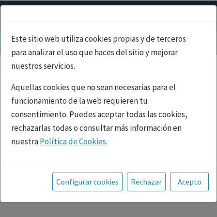
Este sitio web utiliza cookies propias y de terceros
para analizar el uso que haces del sitio y mejorar
nuestros servicios.
Aquellas cookies que no sean necesarias para el
funcionamiento de la web requieren tu
consentimiento. Puedes aceptar todas las cookies,
rechazarlas todas o consultar más información en
nuestra
Política de Cookies.
PUBLICIDAD
Toda la información incluida en la Página Web está
referida a productos del mercado español y, por
Configurar cookies
Rechazar
Acepto
tanto, dirigida a profesionales sanitarios legalmente
facultados para prescribir o dispensar medicamentos