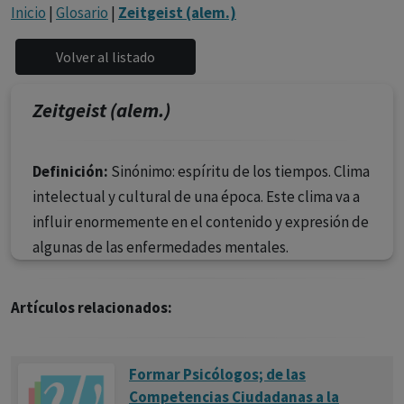
con ejercicio profesional. La información técnica de los
Inicio
|
Glosario
|
Zeitgeist (alem.)
fármacos se facilita a título meramente informativo,
siendo responsabilidad de los profesionales
facultados prescribir medicamentos y decidir, en cada
caso concreto, el tratamiento más adecuado a las
Zeitgeist (alem.)
necesidades del paciente.
Definición:
Sinónimo: espíritu de los tiempos. Clima
intelectual y cultural de una época. Este clima va a
influir enormemente en el contenido y expresión de
algunas de las enfermedades mentales.
Artículos relacionados:
Formar Psicólogos; de las
Competencias Ciudadanas a la