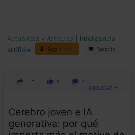
Actualidad y Artículos
|
Inteligencia
Seguir
artificial
Favorito
173
3
2
PUBLICAR
Cerebro joven e IA
generativa: por qué
importa más el motivo de