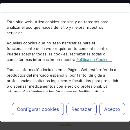
Bienvenid@ a psiquiatria.com
Este sitio web utiliza cookies propias y de terceros para
analizar el uso que haces del sitio y mejorar nuestros
Escribe tu Email
servicios.
Aquellas cookies que no sean necesarias para el
funcionamiento de la web requieren tu consentimiento.
Accede o regístrate con tu email.
Puedes aceptar todas las cookies, rechazarlas todas o
consultar más información en nuestra
Política de Cookies.
Toda la información incluida en la Página Web está referida a
productos del mercado español y, por tanto, dirigida a
Cancelar
profesionales sanitarios legalmente facultados para prescribir
o dispensar medicamentos con ejercicio profesional. La
información técnica de los fármacos se facilita a título
meramente informativo, siendo responsabilidad de los
profesionales facultados prescribir medicamentos y decidir, en
cada caso concreto, el tratamiento más adecuado a las
Configurar cookies
Rechazar
Acepto
necesidades del paciente.
PUBLICIDAD