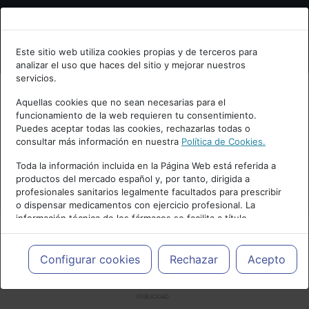
Bienvenid@ a psiquiatria.com
Este sitio web utiliza cookies propias y de terceros para
analizar el uso que haces del sitio y mejorar nuestros
Escribe tu Email
servicios.
Aquellas cookies que no sean necesarias para el
funcionamiento de la web requieren tu consentimiento.
Accede o regístrate con tu email.
Puedes aceptar todas las cookies, rechazarlas todas o
consultar más información en nuestra
Política de Cookies.
Toda la información incluida en la Página Web está referida a
productos del mercado español y, por tanto, dirigida a
Cancelar
profesionales sanitarios legalmente facultados para prescribir
o dispensar medicamentos con ejercicio profesional. La
información técnica de los fármacos se facilita a título
meramente informativo, siendo responsabilidad de los
profesionales facultados prescribir medicamentos y decidir, en
cada caso concreto, el tratamiento más adecuado a las
Configurar cookies
Rechazar
Acepto
necesidades del paciente.
PUBLICIDAD