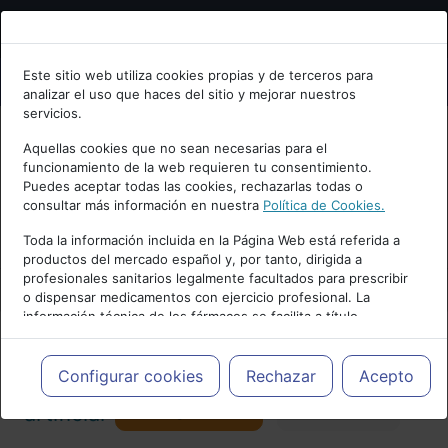
Bienvenid@ a psiquiatria.com
Este sitio web utiliza cookies propias y de terceros para
analizar el uso que haces del sitio y mejorar nuestros
Escribe tu Email
servicios.
Aquellas cookies que no sean necesarias para el
funcionamiento de la web requieren tu consentimiento.
Accede o regístrate con tu email.
Puedes aceptar todas las cookies, rechazarlas todas o
consultar más información en nuestra
Política de Cookies.
PUBLICIDAD
Toda la información incluida en la Página Web está referida a
productos del mercado español y, por tanto, dirigida a
Cancelar
profesionales sanitarios legalmente facultados para prescribir
o dispensar medicamentos con ejercicio profesional. La
información técnica de los fármacos se facilita a título
meramente informativo, siendo responsabilidad de los
profesionales facultados prescribir medicamentos y decidir, en
Actualidad y Artículos
|
Inteligencia
cada caso concreto, el tratamiento más adecuado a las
Configurar cookies
Rechazar
Acepto
necesidades del paciente.
Seguir
artificial
Favorito
173