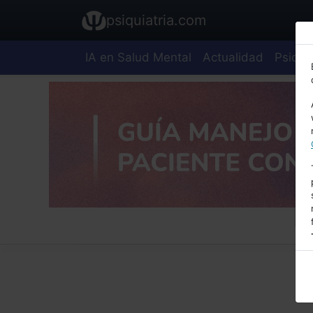
psiquiatria.com
IA en Salud Mental
Actualidad
Psiquia
E
A