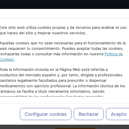
Bienvenid@ a psiquiatria.com
tría
Psicología
Neurociencia
Bienestar
Congreso
Este sitio web utiliza cookies propias y de terceros para analizar el uso
que haces del sitio y mejorar nuestros servicios.
scribe tu Email
Aquellas cookies que no sean necesarias para el funcionamiento de la
web requieren tu consentimiento. Puedes aceptar todas las cookies,
rechazarlas todas o consultar más información en nuestra
Política de
ccede o regístrate con tu email.
Cookies.
Toda la información incluida en la Página Web está referida a
productos del mercado español y, por tanto, dirigida a profesionales
sanitarios legalmente facultados para prescribir o dispensar
Cancelar
medicamentos con ejercicio profesional. La información técnica de los
PUBLICIDAD
fármacos se facilita a título meramente informativo, siendo
responsabilidad de los profesionales facultados prescribir
medicamentos y decidir, en cada caso concreto, el tratamiento más
adecuado a las necesidades del paciente.
Configurar cookies
Rechazar
Acepto