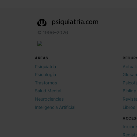
psiquiatria.com
© 1996–2026
ÁREAS
RECUR
Psiquiatría
Actual
Psicología
Glosar
Trastornos
Psicof
Salud Mental
Bibliop
Neurociencias
Revist
Inteligencia Artificial
Libros
ACCES
Iniciar
Regist