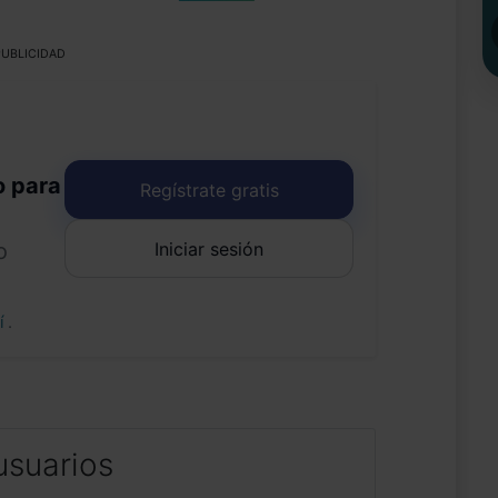
UBLICIDAD
o para
Regístrate gratis
Iniciar sesión
o
uí
.
usuarios