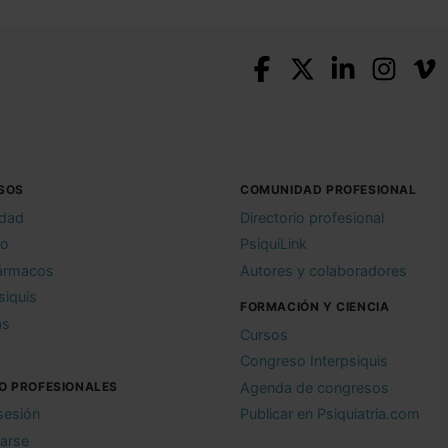
SOS
COMUNIDAD PROFESIONAL
idad
Directorio profesional
io
PsiquiLink
ármacos
Autores y colaboradores
siquis
FORMACIÓN Y CIENCIA
as
Cursos
Congreso Interpsiquis
O PROFESIONALES
Agenda de congresos
 sesión
Publicar en Psiquiatria.com
rarse