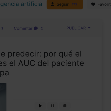
igencia artificial
Seguir
Favorit
173
PUBLICAR
Comentar
3
2
de predecir: por qué el
s el AUC del paciente
upa