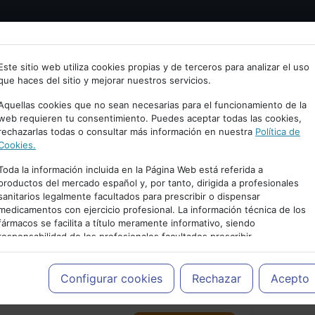
Bienvenid@ a psiquiatria.com
tría
Psicología
Neurociencia
Bienestar
Congreso
Este sitio web utiliza cookies propias y de terceros para analizar el uso
que haces del sitio y mejorar nuestros servicios.
scribe tu Email
Aquellas cookies que no sean necesarias para el funcionamiento de la
web requieren tu consentimiento. Puedes aceptar todas las cookies,
rechazarlas todas o consultar más información en nuestra
Política de
ccede o regístrate con tu email.
Cookies.
Toda la información incluida en la Página Web está referida a
productos del mercado español y, por tanto, dirigida a profesionales
sanitarios legalmente facultados para prescribir o dispensar
Cancelar
medicamentos con ejercicio profesional. La información técnica de los
PUBLICIDAD
fármacos se facilita a título meramente informativo, siendo
responsabilidad de los profesionales facultados prescribir
medicamentos y decidir, en cada caso concreto, el tratamiento más
adecuado a las necesidades del paciente.
Configurar cookies
Rechazar
Acepto