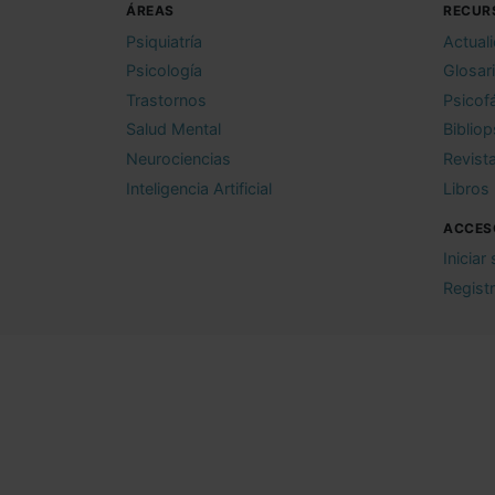
ÁREAS
RECUR
Psiquiatría
Actual
Psicología
Glosar
Trastornos
Psicof
Salud Mental
Bibliop
Neurociencias
Revist
Inteligencia Artificial
Libros
ACCES
Iniciar
Regist