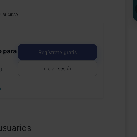
UBLICIDAD
o para
Regístrate gratis
Iniciar sesión
o
uí
.
usuarios