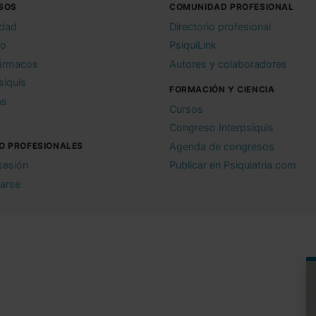
SOS
COMUNIDAD PROFESIONAL
idad
Directorio profesional
io
PsiquiLink
ármacos
Autores y colaboradores
siquis
FORMACIÓN Y CIENCIA
as
Cursos
Congreso Interpsiquis
O PROFESIONALES
Agenda de congresos
 sesión
Publicar en Psiquiatria.com
rarse