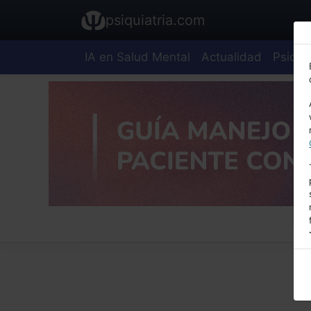
psiquiatria.com
IA en Salud Mental
Actualidad
Psiquia
E
A