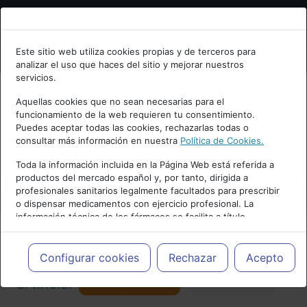
Bienvenid@ a psiquiatria.com
Este sitio web utiliza cookies propias y de terceros para
analizar el uso que haces del sitio y mejorar nuestros
Escribe tu Email
servicios.
Aquellas cookies que no sean necesarias para el
funcionamiento de la web requieren tu consentimiento.
Accede o regístrate con tu email.
Puedes aceptar todas las cookies, rechazarlas todas o
consultar más información en nuestra
Política de Cookies.
PUBLICIDAD
Toda la información incluida en la Página Web está referida a
productos del mercado español y, por tanto, dirigida a
Cancelar
profesionales sanitarios legalmente facultados para prescribir
o dispensar medicamentos con ejercicio profesional. La
información técnica de los fármacos se facilita a título
meramente informativo, siendo responsabilidad de los
profesionales facultados prescribir medicamentos y decidir, en
Actualidad y Artículos
|
Inteligencia
cada caso concreto, el tratamiento más adecuado a las
Configurar cookies
Rechazar
Acepto
necesidades del paciente.
Seguir
artificial
Favorito
173