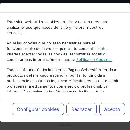
Bienvenid@ a psiquiatria.com
Este sitio web utiliza cookies propias y de terceros para
analizar el uso que haces del sitio y mejorar nuestros
Escribe tu Email
servicios.
Aquellas cookies que no sean necesarias para el
funcionamiento de la web requieren tu consentimiento.
Accede o regístrate con tu email.
Puedes aceptar todas las cookies, rechazarlas todas o
consultar más información en nuestra
Política de Cookies.
Toda la información incluida en la Página Web está referida a
productos del mercado español y, por tanto, dirigida a
Cancelar
profesionales sanitarios legalmente facultados para prescribir
o dispensar medicamentos con ejercicio profesional. La
información técnica de los fármacos se facilita a título
meramente informativo, siendo responsabilidad de los
profesionales facultados prescribir medicamentos y decidir, en
cada caso concreto, el tratamiento más adecuado a las
Configurar cookies
Rechazar
Acepto
necesidades del paciente.
PUBLICIDAD