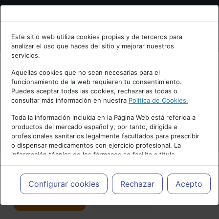
Bienvenid@ a psiquiatria.com
Este sitio web utiliza cookies propias y de terceros para
analizar el uso que haces del sitio y mejorar nuestros
Escribe tu Email
servicios.
Aquellas cookies que no sean necesarias para el
funcionamiento de la web requieren tu consentimiento.
Accede o regístrate con tu email.
Puedes aceptar todas las cookies, rechazarlas todas o
consultar más información en nuestra
Política de Cookies.
PUBLICIDAD
Toda la información incluida en la Página Web está referida a
productos del mercado español y, por tanto, dirigida a
Cancelar
profesionales sanitarios legalmente facultados para prescribir
o dispensar medicamentos con ejercicio profesional. La
información técnica de los fármacos se facilita a título
meramente informativo, siendo responsabilidad de los
profesionales facultados prescribir medicamentos y decidir, en
Actualidad y Artículos
|
Neurociencias
cada caso concreto, el tratamiento más adecuado a las
Configurar cookies
Rechazar
Acepto
necesidades del paciente.
Seguir
Favorito
113