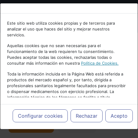
Bienvenid@ a psiquiatria.com
Este sitio web utiliza cookies propias y de terceros para
analizar el uso que haces del sitio y mejorar nuestros
Escribe tu Email
servicios.
Aquellas cookies que no sean necesarias para el
funcionamiento de la web requieren tu consentimiento.
Accede o regístrate con tu email.
Puedes aceptar todas las cookies, rechazarlas todas o
consultar más información en nuestra
Política de Cookies.
PUBLICIDAD
Toda la información incluida en la Página Web está referida a
productos del mercado español y, por tanto, dirigida a
Cancelar
profesionales sanitarios legalmente facultados para prescribir
o dispensar medicamentos con ejercicio profesional. La
información técnica de los fármacos se facilita a título
meramente informativo, siendo responsabilidad de los
profesionales facultados prescribir medicamentos y decidir, en
Actualidad y Artículos
|
Neurociencias
cada caso concreto, el tratamiento más adecuado a las
Configurar cookies
Rechazar
Acepto
necesidades del paciente.
Seguir
Favorito
113