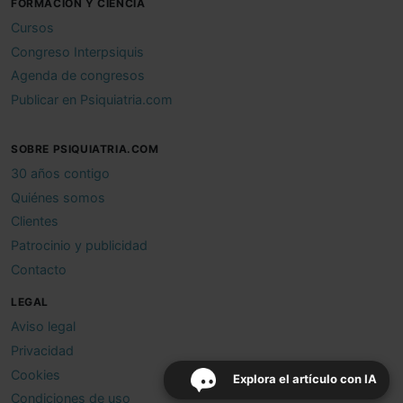
FORMACIÓN Y CIENCIA
Cursos
Congreso Interpsiquis
Agenda de congresos
Publicar en Psiquiatria.com
SOBRE PSIQUIATRIA.COM
30 años contigo
Quiénes somos
Clientes
Patrocinio y publicidad
Contacto
LEGAL
Aviso legal
Privacidad
Cookies
Explora el artículo con IA
Condiciones de uso