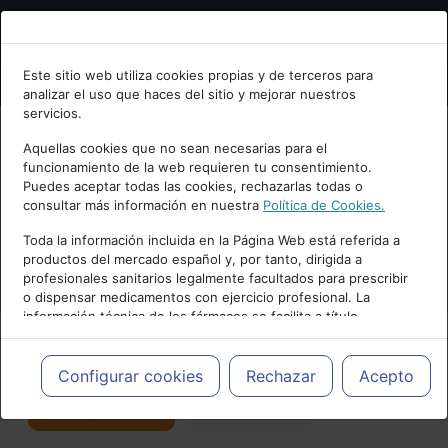
Bienvenid@ a psiquiatria.com
Este sitio web utiliza cookies propias y de terceros para
analizar el uso que haces del sitio y mejorar nuestros
Escribe tu Email
servicios.
Aquellas cookies que no sean necesarias para el
funcionamiento de la web requieren tu consentimiento.
Accede o regístrate con tu email.
Puedes aceptar todas las cookies, rechazarlas todas o
consultar más información en nuestra
Política de Cookies.
PUBLICIDAD
Toda la información incluida en la Página Web está referida a
productos del mercado español y, por tanto, dirigida a
Cancelar
profesionales sanitarios legalmente facultados para prescribir
o dispensar medicamentos con ejercicio profesional. La
información técnica de los fármacos se facilita a título
meramente informativo, siendo responsabilidad de los
profesionales facultados prescribir medicamentos y decidir, en
Actualidad y Artículos
|
Neurociencias
cada caso concreto, el tratamiento más adecuado a las
Configurar cookies
Rechazar
Acepto
necesidades del paciente.
Seguir
Favorito
113