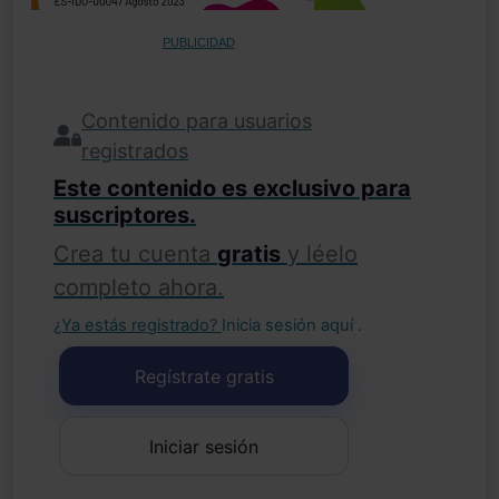
PUBLICIDAD
Contenido para usuarios
registrados
Este contenido es exclusivo para
suscriptores.
Crea tu cuenta
gratis
y léelo
completo ahora.
¿Ya estás registrado?
Inicia sesión aquí
.
Regístrate gratis
Iniciar sesión