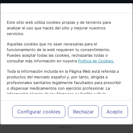
Bienvenid@ a psiquiatria.com
Este sitio web utiliza cookies propias y de terceros para
analizar el uso que haces del sitio y mejorar nuestros
Escribe tu Email
servicios.
Aquellas cookies que no sean necesarias para el
funcionamiento de la web requieren tu consentimiento.
Accede o regístrate con tu email.
Puedes aceptar todas las cookies, rechazarlas todas o
consultar más información en nuestra
Política de Cookies.
Toda la información incluida en la Página Web está referida a
productos del mercado español y, por tanto, dirigida a
Cancelar
profesionales sanitarios legalmente facultados para prescribir
o dispensar medicamentos con ejercicio profesional. La
información técnica de los fármacos se facilita a título
meramente informativo, siendo responsabilidad de los
profesionales facultados prescribir medicamentos y decidir, en
cada caso concreto, el tratamiento más adecuado a las
Configurar cookies
Rechazar
Acepto
necesidades del paciente.
PUBLICIDAD